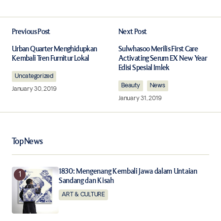
Previous Post
Next Post
Your email address will not be published.
Required fields are marked
*
Urban Quarter Menghidupkan
Sulwhasoo Merilis First Care
Kembali Tren Furnitur Lokal
Activating Serum EX New Year
Edisi Spesial Imlek
Uncategorized
Comment
*
Beauty
News
January 30, 2019
January 31, 2019
Your Name
*
Top News
Your E-mail
*
1830: Mengenang Kembali Jawa dalam Untaian
Sandang dan Kisah
ART & CULTURE
Save my name, email, and website in this browser for
the next time I comment.