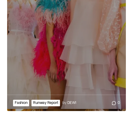
Fashion
Runway Report
by
DEWI
0