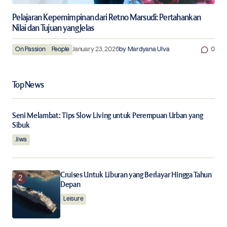
Pelajaran Kepemimpinan dari Retno Marsudi: Pertahankan
Nilai dan Tujuan yang Jelas
On Passion
People
January 23, 2026
by
Mardyana Ulva
0
Top News
Seni Melambat: Tips Slow Living untuk Perempuan Urban yang
Sibuk
Jiwa
Cruises Untuk Liburan yang Berlayar Hingga Tahun
Depan
Leisure