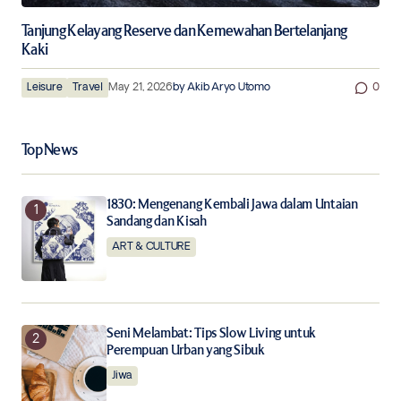
Tanjung Kelayang Reserve dan Kemewahan Bertelanjang
Kaki
Leisure
Travel
May 21, 2026
by
Akib Aryo Utomo
0
Top News
1830: Mengenang Kembali Jawa dalam Untaian
Sandang dan Kisah
ART & CULTURE
Seni Melambat: Tips Slow Living untuk
Perempuan Urban yang Sibuk
Jiwa