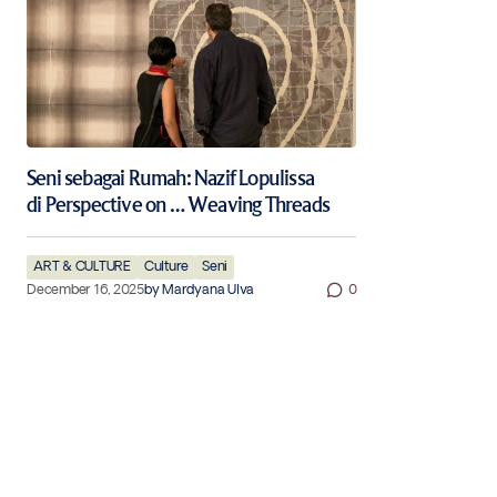
Seni sebagai Rumah: Nazif Lopulissa
di Perspective on … Weaving Threads
ART & CULTURE
Culture
Seni
December 16, 2025
by
Mardyana Ulva
0