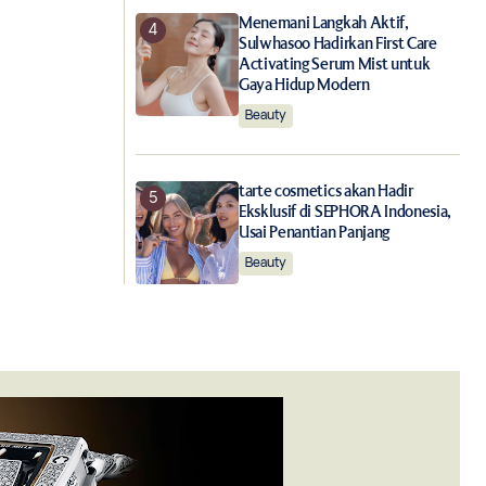
Menemani Langkah Aktif,
Sulwhasoo Hadirkan First Care
Activating Serum Mist untuk
Gaya Hidup Modern
Beauty
tarte cosmetics akan Hadir
Eksklusif di SEPHORA Indonesia,
Usai Penantian Panjang
Beauty