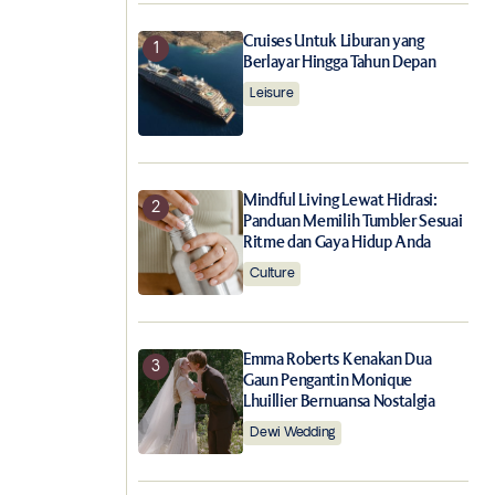
Cruises Untuk Liburan yang
Berlayar Hingga Tahun Depan
Leisure
Mindful Living Lewat Hidrasi:
Panduan Memilih Tumbler Sesuai
Ritme dan Gaya Hidup Anda
Culture
Emma Roberts Kenakan Dua
Gaun Pengantin Monique
Lhuillier Bernuansa Nostalgia
Dewi Wedding