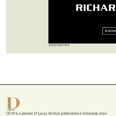
Advertisement
DEWI is a pioneer of luxury lifestyle publications in Indonesia since