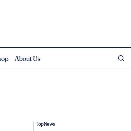
hop
About Us
Top News