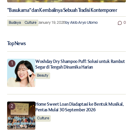
“Basukarna” dan Kembalinya Sebuah Tradisi Kontemporer
Budaya
Culture
January 19, 2026
by
Akib Aryo Utomo
0
Top News
Woshday Dry Shampoo Puff: Solusi untuk Rambut
Segar di Tengah Dinamika Harian
Beauty
Home Sweet Loan Diadaptasi ke Bentuk Musikal,
Pentas Mulai 30 September 2026
Culture