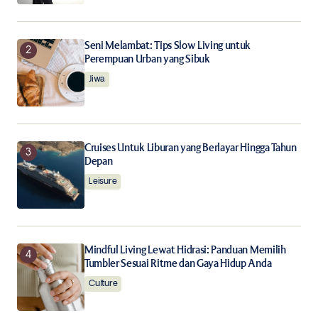
the next time I comment.
Notify me of follow-up comments by email.
Seni Melambat: Tips Slow Living untuk
Perempuan Urban yang Sibuk
Jiwa
Notify me of new posts by email.
Submit Comment
Cruises Untuk Liburan yang Berlayar Hingga Tahun
Depan
Leisure
Mindful Living Lewat Hidrasi: Panduan Memilih
Tumbler Sesuai Ritme dan Gaya Hidup Anda
Culture