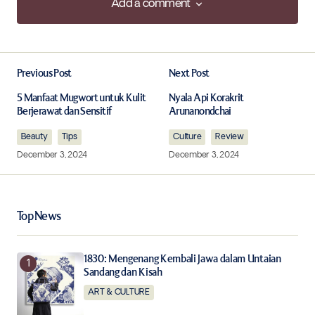
Add a comment
Add a comment
Previous Post
Next Post
Your email address will not be published.
Required fields are marked
*
5 Manfaat Mugwort untuk Kulit
Nyala Api Korakrit
Berjerawat dan Sensitif
Arunanondchai
Beauty
Comment
Tips
*
Culture
Review
December 3, 2024
December 3, 2024
Top News
Your Name
*
1830: Mengenang Kembali Jawa dalam Untaian
Your E-mail
*
Sandang dan Kisah
ART & CULTURE
Save my name, email, and website in this browser for