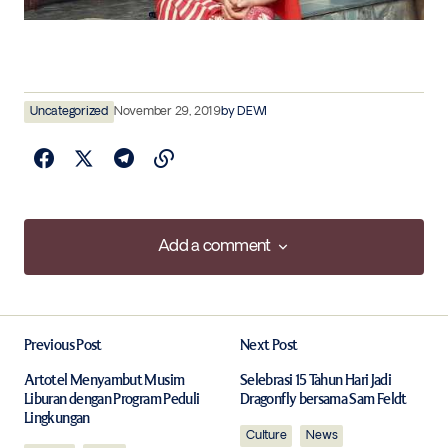
Uncategorized
November 29, 2019
by
DEWI
Add a comment
Add a comment
Previous Post
Next Post
Your email address will not be published.
Required fields are marked
*
Artotel Menyambut Musim
Selebrasi 15 Tahun Hari Jadi
Liburan dengan Program Peduli
Dragonfly bersama Sam Feldt
Lingkungan
Comment
*
Culture
News