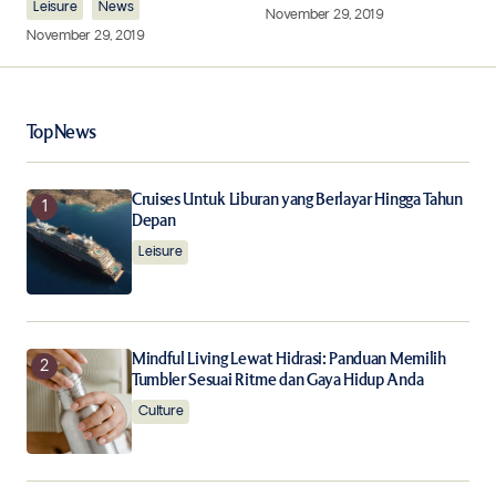
Leisure
News
November 29, 2019
November 29, 2019
Your Name
*
Top News
Your E-mail
*
Cruises Untuk Liburan yang Berlayar Hingga Tahun
Depan
Leisure
Save my name, email, and website in this browser for
the next time I comment.
Notify me of follow-up comments by email.
Mindful Living Lewat Hidrasi: Panduan Memilih
Tumbler Sesuai Ritme dan Gaya Hidup Anda
Notify me of new posts by email.
Culture
Submit Comment