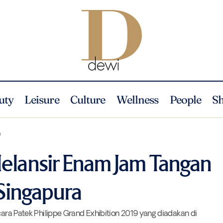
uty
Leisure
Culture
Wellness
People
S
Patek Philippe Melansir Enam Jam Tangan Edisi Terbatas di Sin
tegorized
a
Melansir Enam Jam Tangan
 Singapura
acara Patek Philippe Grand Exhibition 2019 yang diadakan di