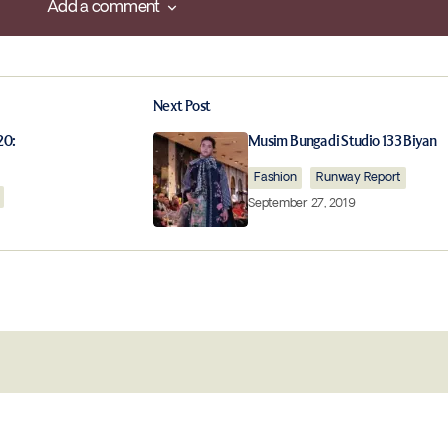
Add a comment
Add a comment
Next Post
ished.
Required fields are marked
*
20:
Musim Bunga di Studio 133 Biyan
Fashion
Runway Report
September 27, 2019
Your E-mail
*
this browser for
Notify me of follow-up comments by 