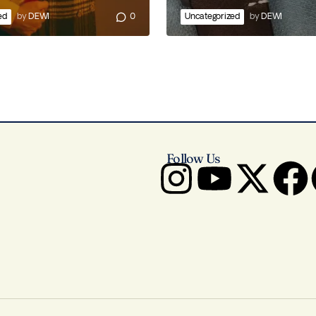
ed
by
DEWI
0
Uncategorized
by
DEWI
Follow Us