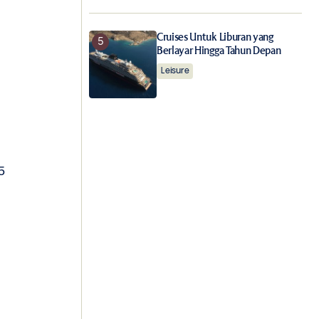
Cruises Untuk Liburan yang
Berlayar Hingga Tahun Depan
Leisure
5