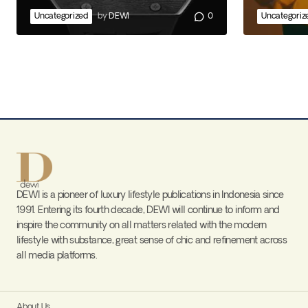
Uncategorized
by
DEWI
0
Uncategoriz
DEWI is a pioneer of luxury lifestyle publications in Indonesia since
1991. Entering its fourth decade, DEWI will continue to inform and
inspire the community on all matters related with the modern
lifestyle with substance, great sense of chic and refinement across
all media platforms.
About Us