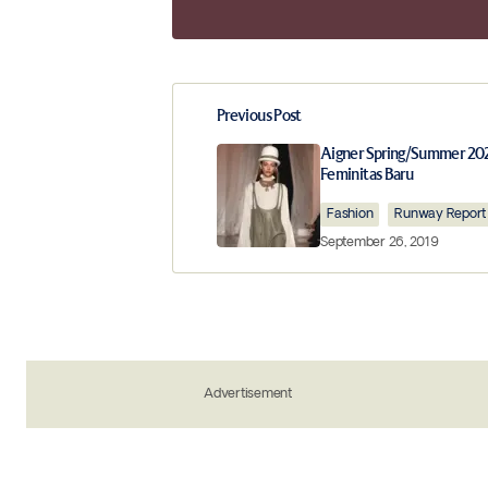
Previous Post
Your email address will not be publ
Aigner Spring/Summer 20
Feminitas Baru
Comment
*
Fashion
Runway Report
September 26, 2019
Your Name
*
Advertisement
Save my name, email, and website in 
the next time I comment.
Notify me of new posts by email.