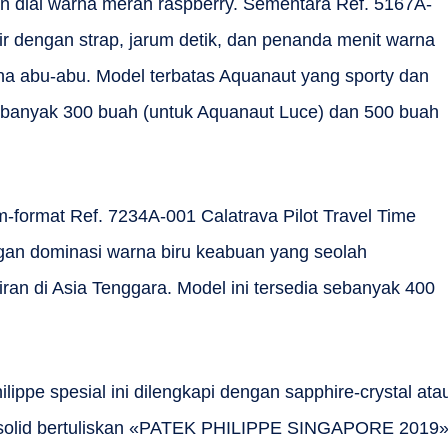
dan dial warna merah raspberry. Sementara Ref. 5167A-
ir dengan strap, jarum detik, dan penanda menit warna
rna abu-abu. Model terbatas Aquanaut yang sporty dan
sebanyak 300 buah (untuk Aquanaut Luce) dan 500 buah
format Ref. 7234A-001 Calatrava Pilot Travel Time
gan dominasi warna biru keabuan yang seolah
n di Asia Tenggara. Model ini tersedia sebanyak 400
lippe spesial ini dilengkapi dengan sapphire-crystal ata
g solid bertuliskan «PATEK PHILIPPE SINGAPORE 2019»