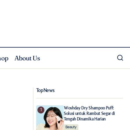
hop
About Us
gapura
Musim Bunga di Studio 133 Biyan
Top News
Woshday Dry Shampoo Puff:
Solusi untuk Rambut Segar di
Tengah Dinamika Harian
Beauty