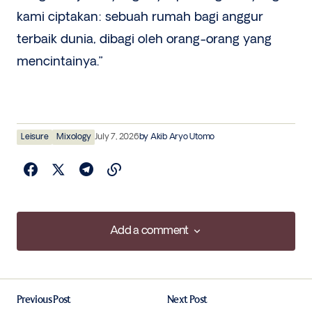
kami ciptakan: sebuah rumah bagi anggur
terbaik dunia, dibagi oleh orang-orang yang
mencintainya.”
Leisure
Mixology
July 7, 2026
by
Akib Aryo Utomo
Add a comment
Add a comment
Previous Post
Next Post
Your email address will not be published.