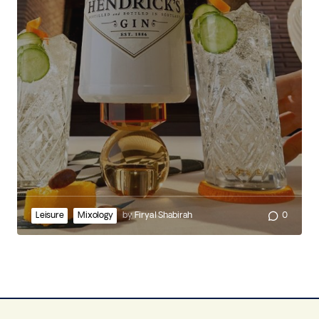
Leisure
Mixology
by
Firyal Shabirah
0