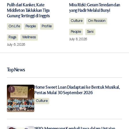
Required fields are marked
*
Pulih dari Kanker, Kate
Mira Rizki: Geram Teredam dan
Middleton Taklukkan Tiga
yang Hadir Melalui Bunyi
Gunung Tertinggi di Inggris
Comment
*
Culture
On Passion
On Life
People
Profile
People
Seni
Raga
Wellness
July 8, 2026
July 6, 2026
Your Name
*
Top News
Your E-mail
*
Home Sweet Loan Diadaptasi ke Bentuk Musikal,
Save my name, email, and website in this browser for
Pentas Mulai 30 September 2026
the next time I comment.
Culture
Notify me of follow-up comments by email.
Notify me of new posts by email.
1830: Mengenang Kembali Jawa dalam Untaian