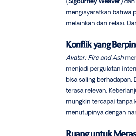
(
Sigourney Weaver)
dan 
mengisyaratkan bahwa pe
melainkan dari relasi. D
Konflik yang Berpi
Avatar: Fire and Ash
meng
menjadi pergulatan inte
bisa saling berhadapan. 
terasa relevan. Keberlan
mungkin tercapai tanpa 
menutupinya dengan nar
Ruang untuk Meras