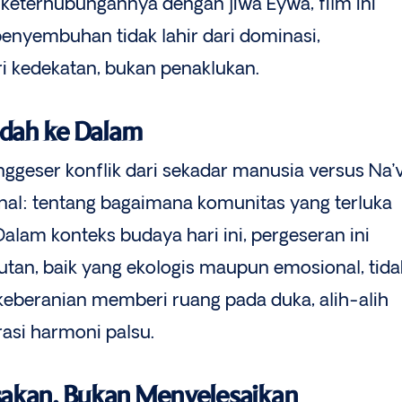
keterhubungannya dengan jiwa Eywa, film ini
nyembuhan tidak lahir dari dominasi,
ari kedekatan, bukan penaklukan.
ndah ke Dalam
geser konflik dari sekadar manusia versus Na’v
rnal: tentang bagaimana komunitas yang terluka
Dalam konteks budaya hari ini, pergeseran ini
jutan, baik yang ekologis maupun emosional, tida
keberanian memberi ruang pada duka, alih-alih
asi harmoni palsu.
akan, Bukan Menyelesaikan