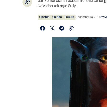
dan kemanusiaan. Sebuah refleksi tentang d
Na’vi dan keluarga Sully.
Cinema
Culture
Leisure
December 18, 2025
by
M