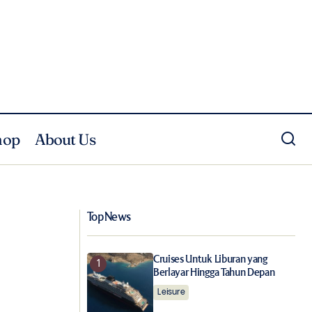
hop
About Us
Node : Babak Baru ISA Art dalam
usiaan Diuji
Merayakan Seni
Top News
Cruises Untuk Liburan yang
Berlayar Hingga Tahun Depan
Leisure