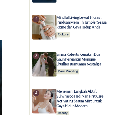
Mindful Living Lewat Hidrasi:
Panduan Memilih Tumbler Sesuai
Ritme dan Gaya Hidup Anda
Culture
Emma Roberts Kenakan Dua
Gaun Pengantin Monique
Lhuillier Bernuansa Nostalgia
Dewi Wedding
Menemani Langkah Aktif,
Sulwhasoo Hadirkan First Care
Activating Serum Mist untuk
Gaya Hidup Modern
Beauty