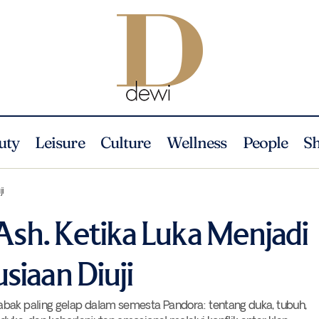
uty
Leisure
Culture
Wellness
People
S
Avatar: Fire and Ash. Ketika Luka Menjadi Api, dan Keman
lture
Leisure
ji
 Ash. Ketika Luka Menjadi
siaan Diuji
abak paling gelap dalam semesta Pandora: tentang duka, tubuh,