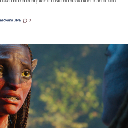
uka, dan keberlanjutan emosional melalui konflik antar klan
ardyana Ulva
0