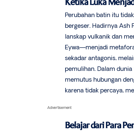
Ketika Luka Menjad
Perubahan batin itu tida
bergeser. Hadirnya Ash 
lanskap vulkanik dan m
Eywa—menjadi metafora 
sekadar antagonis, mela
pemulihan. Dalam dunia w
memutus hubungan dengan
karena tidak percaya, me
Advertisement
Belajar dari Para P