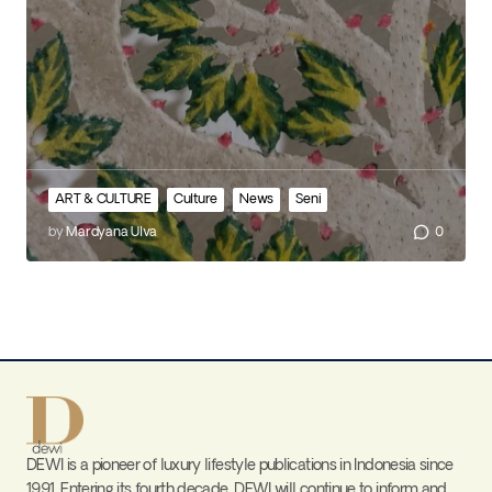
ART & CULTURE
Culture
News
Seni
by
Mardyana Ulva
0
DEWI is a pioneer of luxury lifestyle publications in Indonesia since
1991. Entering its fourth decade, DEWI will continue to inform and