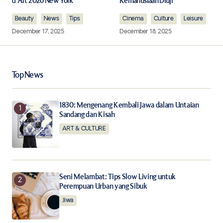
d’Art 2026 New York
Kemanusiaan Diuji
Comment
*
Beauty
News
Tips
Cinema
Culture
Leisure
December 17, 2025
December 18, 2025
Your Name
*
Top News
Your E-mail
*
1830: Mengenang Kembali Jawa dalam Untaian
Sandang dan Kisah
ART & CULTURE
Save my name, email, and website in this browser for
the next time I comment.
Notify me of follow-up comments by email.
Seni Melambat: Tips Slow Living untuk
Perempuan Urban yang Sibuk
Notify me of new posts by email.
Jiwa
Submit Comment