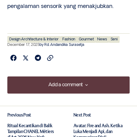
pengalaman sensorik yang menakjubkan.
Design Architecture & Interior
Fashion
Gourmet
News
Seni
December 17, 2025
by
Rd. Andandika Surasetja
Add a comment
Add a comment
Previous Post
Next Post
Your email address will not be published.
Required fields are marked
*
Ritual Kecantikan di Balik
Avatar: Fire and Ash. Ketika
Tampilan CHANEL Métiers
Luka Menjadi Api, dan