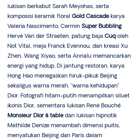
lukisan berkabut Sarah Meyohas, serta
komposisi keramik floral
Gold Cascade
karya
Valeria Nascimento. Cermin
Super Bubbling
Hervé Van der Straeten, patung baja
Cuq
oleh
Not Vital, meja Franck Evennou, dan kreasi Xu
Zhen, Wang Xiyao, serta Annalu memancarkan
energi yang hidup. Di jantung restoran, karya
Hong Hao menegaskan hiruk-pikuk Beijing
sekaligus warna merah, “warna kehidupan”
Dior. Fotografi hitam-putih menampilkan siluet
ikonis Dior, sementara lukisan René Bouché
Monsieur Dior à table
dan lukisan hipnotik
Mathilde Denize menambah dimensi puitis,
menyatukan Beijing dan Paris dalam