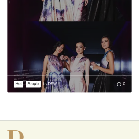
Hot
People
by
DEWI
0