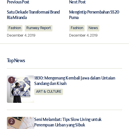
Previous Post
Next Post
Your email address will not be published.
Required fields are marked
*
Satu Dekade Transformasi Brand
Mengintip Persembahan SS20
Ria Miranda
Puma
Fashion
Comment
Runway Report
*
Fashion
News
December 4, 2019
December 4, 2019
Top News
Your Name
*
1830: Mengenang Kembali Jawa dalam Untaian
Your E-mail
*
Sandang dan Kisah
ART & CULTURE
Save my name, email, and website in this browser for
the next time I comment.
Notify me of follow-up comments by email.
Seni Melambat: Tips Slow Living untuk
Perempuan Urban yang Sibuk