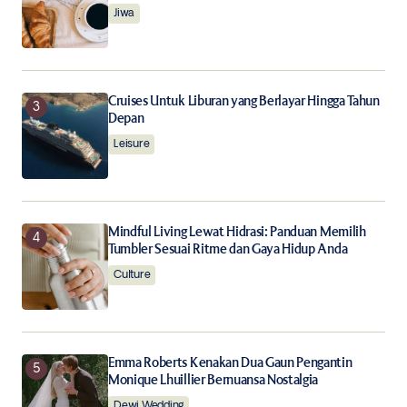
Jiwa
Notify me of new posts by email.
Submit Comment
Cruises Untuk Liburan yang Berlayar Hingga Tahun
Depan
Leisure
Mindful Living Lewat Hidrasi: Panduan Memilih
Tumbler Sesuai Ritme dan Gaya Hidup Anda
Culture
Emma Roberts Kenakan Dua Gaun Pengantin
Monique Lhuillier Bernuansa Nostalgia
Dewi Wedding