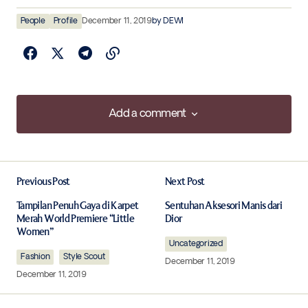
People
Profile
December 11, 2019
by
DEWI
Add a comment
Add a comment
Previous Post
Next Post
Your email address will not be published.
Required fields are marked
*
Tampilan Penuh Gaya di Karpet
Sentuhan Aksesori Manis dari
Merah World Premiere “Little
Dior
Women”
Comment
*
Uncategorized
Fashion
Style Scout
December 11, 2019
December 11, 2019