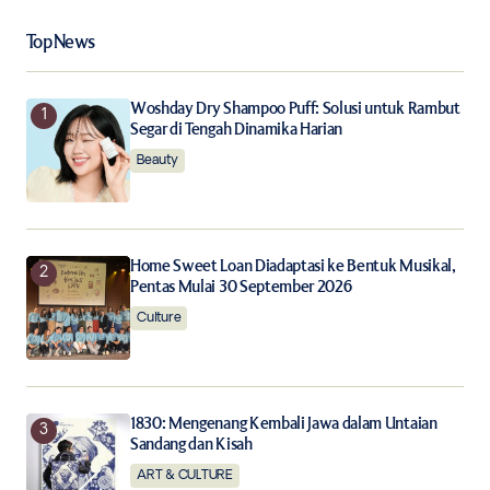
Your Name
*
Top News
Your E-mail
*
Woshday Dry Shampoo Puff: Solusi untuk Rambut
Segar di Tengah Dinamika Harian
Beauty
Save my name, email, and website in this browser for
the next time I comment.
Notify me of follow-up comments by email.
Home Sweet Loan Diadaptasi ke Bentuk Musikal,
Pentas Mulai 30 September 2026
Notify me of new posts by email.
Culture
Submit Comment
1830: Mengenang Kembali Jawa dalam Untaian
Sandang dan Kisah
ART & CULTURE