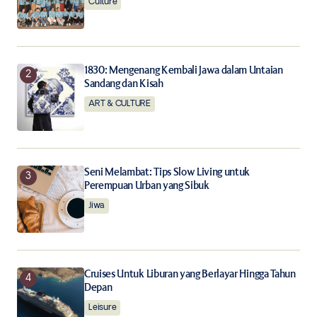
Culture
Save my name, email, and website in this browser for
the next time I comment.
Notify me of follow-up comments by email.
1830: Mengenang Kembali Jawa dalam Untaian
Sandang dan Kisah
Notify me of new posts by email.
ART & CULTURE
Submit Comment
Seni Melambat: Tips Slow Living untuk
Perempuan Urban yang Sibuk
Jiwa
Cruises Untuk Liburan yang Berlayar Hingga Tahun
Depan
Leisure