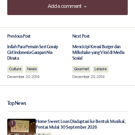
Add a comment
Add a comment
Previous Post
Next Post
Your email address will not be published.
Required fields are marked
*
Inilah Para Pemain Seri Gossip
Mencicipi Kreasi Burger dan
Girl Indonesia Garapan Nia
Milkshake yang Viral di Media
Dinata
Sosial
Comment
*
Culture
News
Gourmet
Leisure
December 20, 2019
December 20, 2019
Your Name
*
Top News
Your E-mail
*
Home Sweet Loan Diadaptasi ke Bentuk Musikal,
Pentas Mulai 30 September 2026