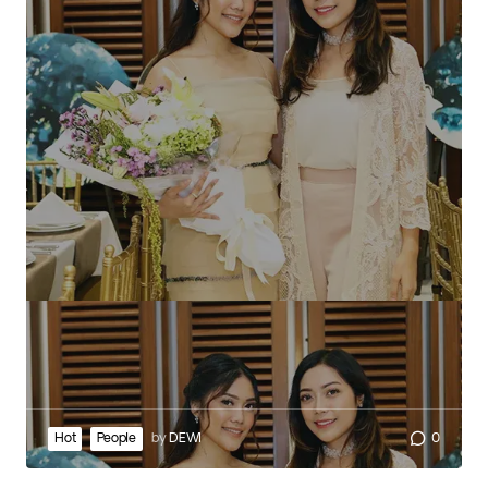
Hot
People
by
DEWI
0