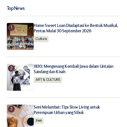
Your Name
*
Top News
Your E-mail
*
Home Sweet Loan Diadaptasi ke Bentuk Musikal,
Pentas Mulai 30 September 2026
Culture
Save my name, email, and website in this browser for
the next time I comment.
Notify me of follow-up comments by email.
1830: Mengenang Kembali Jawa dalam Untaian
Sandang dan Kisah
Notify me of new posts by email.
ART & CULTURE
Submit Comment
Seni Melambat: Tips Slow Living untuk
Perempuan Urban yang Sibuk
Jiwa