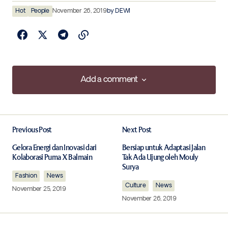
Hot
People
November 26, 2019
by
DEWI
Add a comment
Add a comment
Previous Post
Next Post
Your email address will not be published.
Required fields are marked
*
Gelora Energi dan Inovasi dari
Bersiap untuk Adaptasi Jalan
Kolaborasi Puma X Balmain
Tak Ada Ujung oleh Mouly
Surya
Fashion
Comment
News
*
Culture
News
November 25, 2019
November 26, 2019