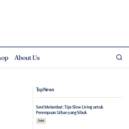
hop
About Us
ArtScience Museum Hadirkan "Flesh and
kan?
Bones", Menelusuri Tubuh Manusia dari
Berbagai Perspektif
Top News
Seni Melambat: Tips Slow Living untuk
Perempuan Urban yang Sibuk
Jiwa