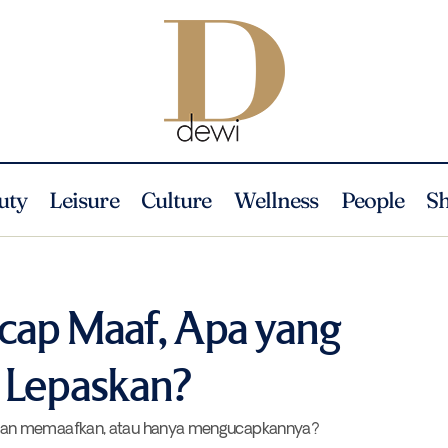
uty
Leisure
Culture
Wellness
People
S
Saat Kita Mengucap Maaf, Apa yang Sebenarnya Kita Lepas
a
Wellness
cap Maaf, Apa yang
 Lepaskan?
dan memaafkan, atau hanya mengucapkannya?