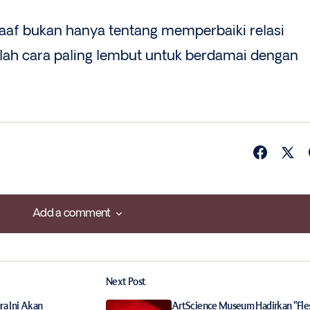
aaf bukan hanya tentang memperbaiki relasi
alah cara paling lembut untuk berdamai dengan
Add a comment
Add a comment
Next Post
ished.
Required fields are marked
*
ra Ini Akan
ArtScience Museum Hadirkan "Fle