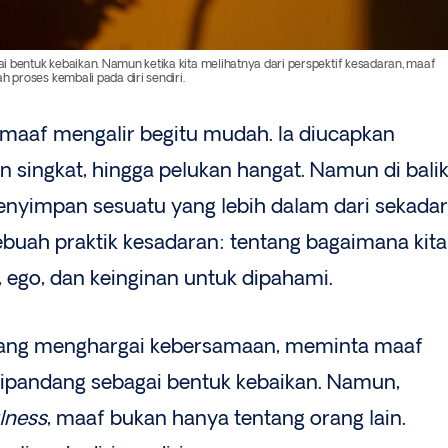
 bentuk kebaikan. Namun ketika kita melihatnya dari perspektif kesadaran, maaf
h proses kembali pada diri sendiri.
a maaf mengalir begitu mudah. Ia diucapkan
n singkat, hingga pelukan hangat. Namun di bali
nyimpan sesuatu yang lebih dalam dari sekadar
 sebuah praktik kesadaran: tentang bagaimana kita
 ego, dan keinginan untuk dipahami.
yang menghargai kebersamaan, meminta maaf
ipandang sebagai bentuk kebaikan. Namun,
lness
, maaf bukan hanya tentang orang lain.