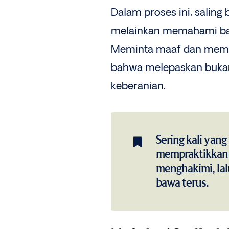
Dalam proses ini, salin
melainkan memahami bahw
Meminta maaf dan memaa
bahwa melepaskan bukan
keberanian.
Sering kali yan
mempraktikkan m
menghakimi, lal
bawa terus.