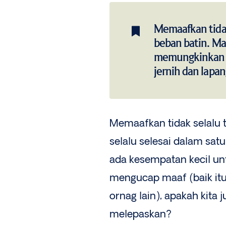
Memaafkan tidak
beban batin. M
memungkinkan k
jernih dan lapan
Memaafkan tidak selalu te
selalu selesai dalam sat
ada kesempatan kecil untu
mengucap maaf (baik it
ornag lain), apakah kita
melepaskan?