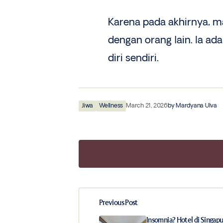
Karena pada akhirnya, m
dengan orang lain. Ia ad
diri sendiri.
Jiwa
Wellness
March 21, 2026
by
Mardyana Ulva
Previous Post
Your email address will not be publ
Insomnia? Hotel di Singapu