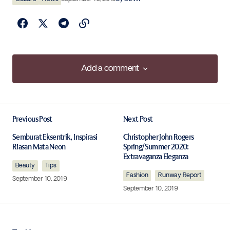
Add a comment
Add a comment
Previous Post
Next Post
Your email address will not be published.
Required fields are marked
*
Semburat Eksentrik, Inspirasi
Christopher John Rogers
Riasan Mata Neon
Spring/Summer 2020:
Extravaganza Eleganza
Beauty
Comment
Tips
*
Fashion
Runway Report
September 10, 2019
September 10, 2019
Your Name
*