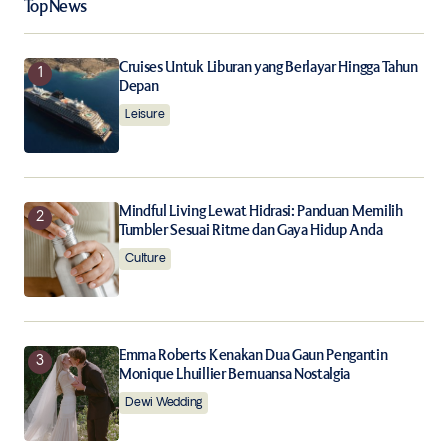
Top News
Your E-mail
*
Cruises Untuk Liburan yang Berlayar Hingga Tahun
Depan
Leisure
Save my name, email, and website in this browser for
the next time I comment.
Notify me of follow-up comments by email.
Mindful Living Lewat Hidrasi: Panduan Memilih
Tumbler Sesuai Ritme dan Gaya Hidup Anda
Notify me of new posts by email.
Culture
Submit Comment
Emma Roberts Kenakan Dua Gaun Pengantin
Monique Lhuillier Bernuansa Nostalgia
Dewi Wedding