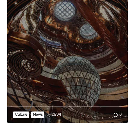
Culture
News
by
DEWI
0