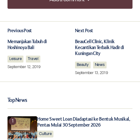
Add a comment
Previous Post
Next Post
Your email address will not be published.
Required fields are marked
*
Memanjakan Tubuh di
BeauCell Clinic, Klinik
Hoshinoya Bali
Kecantikan Terbaik Hadir di
Kuningan City
Leisure
Comment
Travel
*
Beauty
News
September 12, 2019
September 13, 2019
Your Name
*
Top News
Your E-mail
*
Home Sweet Loan Diadaptasi ke Bentuk Musikal,
Pentas Mulai 30 September 2026
Culture
Save my name, email, and website in this browser for