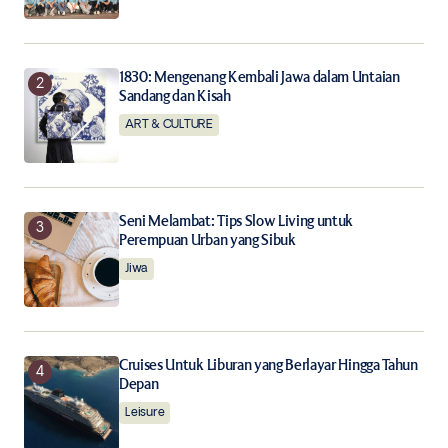
the next time I comment.
Notify me of follow-up comments by email.
1830: Mengenang Kembali Jawa dalam Untaian
Sandang dan Kisah
Notify me of new posts by email.
ART & CULTURE
Submit Comment
Seni Melambat: Tips Slow Living untuk
Perempuan Urban yang Sibuk
Jiwa
Cruises Untuk Liburan yang Berlayar Hingga Tahun
Depan
Leisure