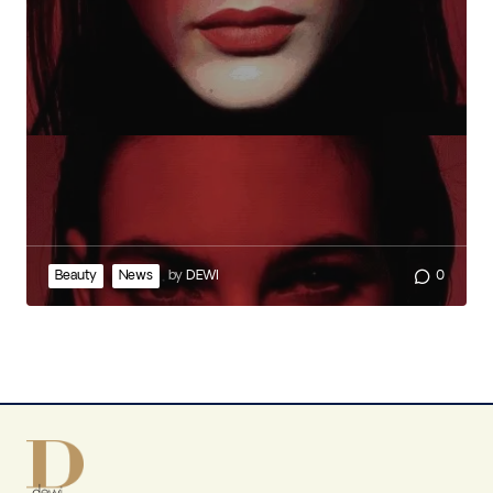
Beauty
News
by
DEWI
0