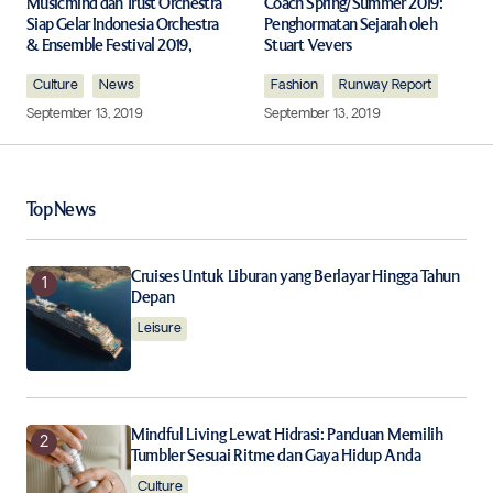
Required fields are marked
*
Musicmind dan Trust Orchestra
Coach Spring/Summer 2019:
Siap Gelar Indonesia Orchestra
Penghormatan Sejarah oleh
& Ensemble Festival 2019,
Stuart Vevers
Comment
*
Culture
News
Fashion
Runway Report
September 13, 2019
September 13, 2019
Your Name
*
Top News
Your E-mail
*
Cruises Untuk Liburan yang Berlayar Hingga Tahun
Depan
Leisure
Save my name, email, and website in this browser for
the next time I comment.
Notify me of follow-up comments by email.
Mindful Living Lewat Hidrasi: Panduan Memilih
Tumbler Sesuai Ritme dan Gaya Hidup Anda
Notify me of new posts by email.
Culture