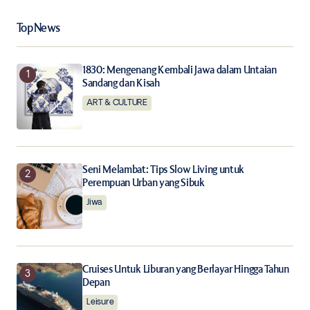
Your Name
*
Top News
Your E-mail
*
1830: Mengenang Kembali Jawa dalam Untaian
Sandang dan Kisah
Save my name, email, and website in this browser for
the next time I comment.
ART & CULTURE
Notify me of follow-up comments by email.
Seni Melambat: Tips Slow Living untuk
Notify me of new posts by email.
Perempuan Urban yang Sibuk
Jiwa
Submit Comment
Cruises Untuk Liburan yang Berlayar Hingga Tahun
Depan
Leisure