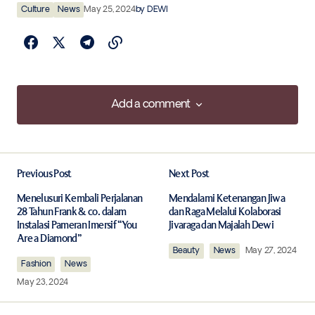
Culture
News
May 25, 2024
by
DEWI
Add a comment
Add a comment
Previous Post
Next Post
Your email address will not be published.
Required fields are marked
*
Menelusuri Kembali Perjalanan
Mendalami Ketenangan Jiwa
28 Tahun Frank & co. dalam
dan Raga Melalui Kolaborasi
Instalasi Pameran Imersif “You
Jivaraga dan Majalah Dewi
Are a Diamond”
Comment
*
Beauty
News
May 27, 2024
Fashion
News
May 23, 2024