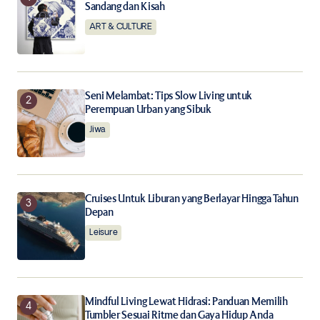
Your E-mail
*
Sandang dan Kisah
ART & CULTURE
Save my name, email, and website in this browser for
the next time I comment.
Notify me of follow-up comments by email.
Seni Melambat: Tips Slow Living untuk
Perempuan Urban yang Sibuk
Jiwa
Notify me of new posts by email.
Submit Comment
Cruises Untuk Liburan yang Berlayar Hingga Tahun
Depan
Leisure
Mindful Living Lewat Hidrasi: Panduan Memilih
Tumbler Sesuai Ritme dan Gaya Hidup Anda