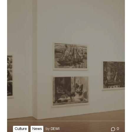
Culture
News
by
DEWI
0