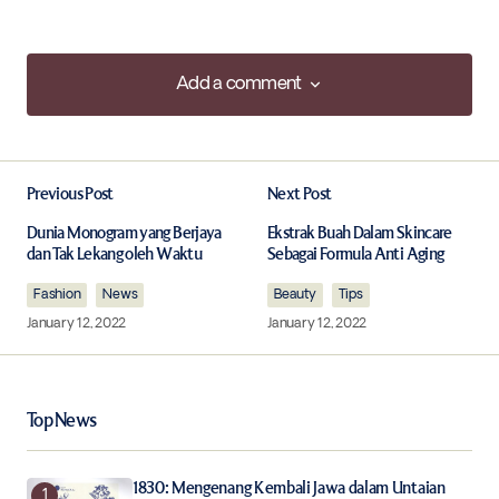
Add a comment
Add a comment
Previous Post
Next Post
Your email address will not be published.
Required fields are marked
*
Dunia Monogram yang Berjaya
Ekstrak Buah Dalam Skincare
dan Tak Lekang oleh Waktu
Sebagai Formula Anti Aging
Fashion
Comment
News
*
Beauty
Tips
January 12, 2022
January 12, 2022
Top News
Your Name
*
1830: Mengenang Kembali Jawa dalam Untaian