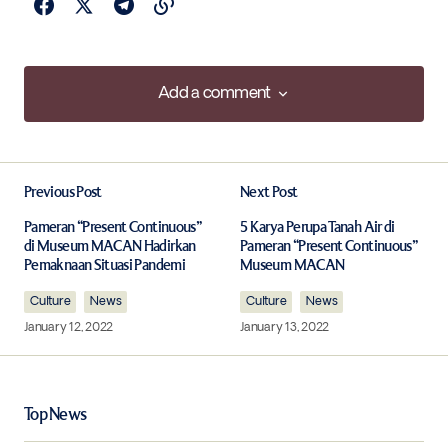
Add a comment
Add a comment
Previous Post
Next Post
Your email address will not be published.
Required fields are marked
*
Pameran “Present Continuous”
5 Karya Perupa Tanah Air di
di Museum MACAN Hadirkan
Pameran “Present Continuous”
Pemaknaan Situasi Pandemi
Museum MACAN
Comment
*
Culture
News
Culture
News
January 12, 2022
January 13, 2022
Your Name
*
Top News