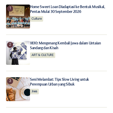
Your E-mail
*
Home Sweet Loan Diadaptasi ke Bentuk Musikal,
Pentas Mulai 30 September 2026
Culture
Save my name, email, and website in this browser for
the next time I comment.
Notify me of follow-up comments by email.
1830: Mengenang Kembali Jawa dalam Untaian
Sandang dan Kisah
Notify me of new posts by email.
ART & CULTURE
Submit Comment
Seni Melambat: Tips Slow Living untuk
Perempuan Urban yang Sibuk
Jiwa