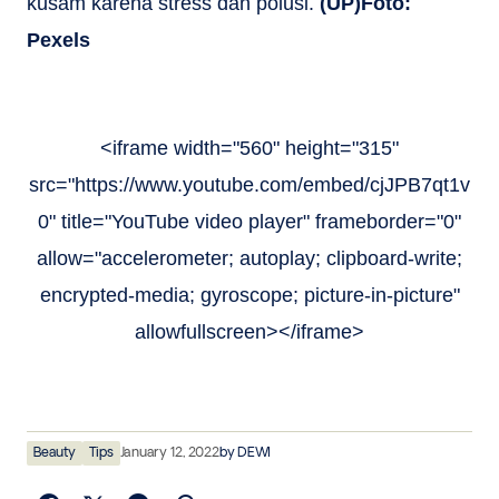
kusam karena stress dan polusi.
(UP)Foto:
Pexels
<iframe width="560" height="315"
src="https://www.youtube.com/embed/cjJPB7qt1v
0" title="YouTube video player" frameborder="0"
allow="accelerometer; autoplay; clipboard-write;
encrypted-media; gyroscope; picture-in-picture"
allowfullscreen></iframe>
Beauty
Tips
January 12, 2022
by
DEWI