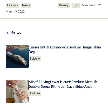
Comment
*
Fashion
News
Beauty
Tips
March 4, 2022
March 3, 2022
Your Name
*
Top News
Your E-mail
*
Cruises Untuk Liburan yang Berlayar Hingga Tahun
Depan
Leisure
Save my name, email, and website in this browser for
the next time I comment.
Notify me of follow-up comments by email.
Mindful Living Lewat Hidrasi: Panduan Memilih
Tumbler Sesuai Ritme dan Gaya Hidup Anda
Notify me of new posts by email.
Culture
Submit Comment