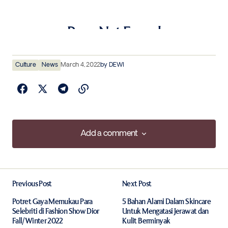
Culture
News
March 4, 2022
by
DEWI
Add a comment
Add a comment
Previous Post
Next Post
Your email address will not be published.
Required fields are marked
*
Potret Gaya Memukau Para
5 Bahan Alami Dalam Skincare
Selebriti di Fashion Show Dior
Untuk Mengatasi Jerawat dan
Fall/Winter 2022
Kulit Berminyak