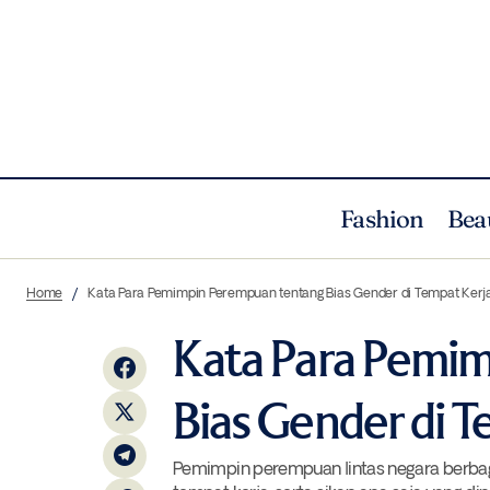
Fashion
Bea
Kejutan Maria Grazia Chiuri yang
Cultur
Home
Kata Para Pemimpin Perempuan tentang Bias Gender di Tempat Kerj
Berbalut Seni di Koleksi Musim Gugur
Kata Para Pemi
Bias Gender di T
Pemimpin perempuan lintas negara berbag