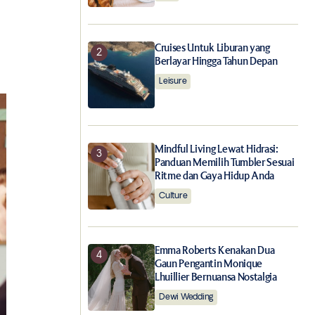
Cruises Untuk Liburan yang
Berlayar Hingga Tahun Depan
Leisure
Mindful Living Lewat Hidrasi:
Panduan Memilih Tumbler Sesuai
Ritme dan Gaya Hidup Anda
Culture
Emma Roberts Kenakan Dua
Gaun Pengantin Monique
Lhuillier Bernuansa Nostalgia
Dewi Wedding