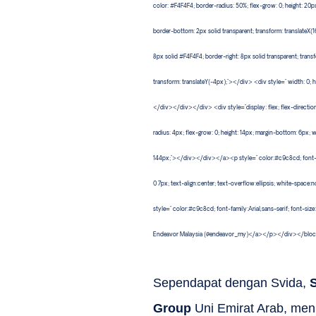
color: #F4F4F4; border-radius: 50%; flex-grow: 0; height: 20px
border-bottom: 2px solid transparent; transform: translateX(
8px solid #F4F4F4; border-right: 8px solid transparent; trans
transform: translateY(-4px);"></div> <div style=" width: 0; he
</div></div></div> <div style="display: flex; flex-direction
radius: 4px; flex-grow: 0; height: 14px; margin-bottom: 6px;
144px;"></div></div></a><p style=" color:#c9c8cd; font-fami
0 7px; text-align:center; text-overflow:ellipsis; white-
style=" color:#c9c8cd; font-family:Arial,sans-serif; font-siz
Endeavor Malaysia (@endeavor_my)</a></p></div></block
Sependapat dengan Svida,
Group
Uni Emirat Arab, me