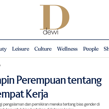
uty
Leisure
Culture
Wellness
People
S
Kata Para Pemimpin Perempuan tentang Bias Gender di Tempa
e
News
a
mpin Perempuan tentang
empat Kerja
i pengalaman dan pemikiran mereka tentang bias gender di