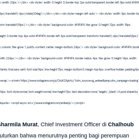
; width: 20px;"></div> <div style=" width: 0; height: 0; border-top: 2px solid transparent; border-left: 6px solid #f4f4
16px) translateY(-4px) rotate(30deg)"></div></div><div style="margin-left: auto;"> <div style=" width: 0px; border-to
form: translateY(16px);"></div> <div style=" background-color: #F4F4F4; flex-grow: 0; height: 12px; width: 16px;
ight: 0; border-top: 8px solid #F4F4F4; border-left: 8px solid transparent; transform: translateY(-4px) translateX(8px);
: column; flex-grow: 1; justify-content: center; margin-bottom: 24px;"> <div style=" background-color: #F4F4F4; bord
 width: 224px;"></div> <div style=" background-color: #F4F4F4; border-radius: 4px; flex-grow: 0; height: 14px; width:
ly:Arial,sans-serif; font-size:14px; line-height:17px; margin-bottom:0; margin-top:8px; overflow:hidden; padding:8p
space:nowrap;"><a href="https://www.instagram.com/p/CbJiK2XpkAc/?utm_source=ig_embed&amp;utm_campaign=loading"
e:14px; font-style:normal; font-weight:normal; line-height:17px; text-decoration:none;" target="_blank">A post shared by
quote> <script async src="//www.instagram.com/embed.js"></script>
Sharmila Murat
, Chief Investment Officer di
Chalhoub
nuturkan bahwa menurutnya penting bagi perempuan