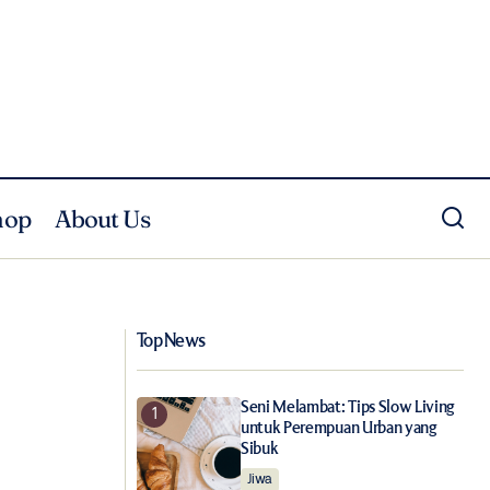
hop
About Us
Sederet Kebaikan Di Balik Gaya Busana
t Kerja
Minimalis nan Sederhana
Top News
Seni Melambat: Tips Slow Living
untuk Perempuan Urban yang
Sibuk
Jiwa