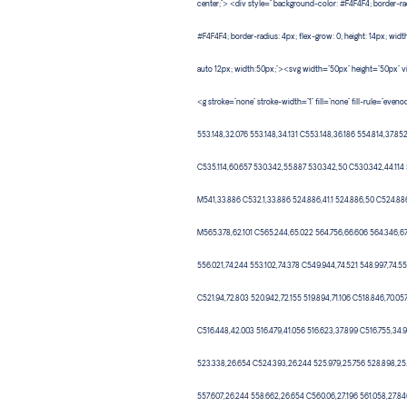
center;"> <div style=" background-color: #F4F4F4; border-ra
#F4F4F4; border-radius: 4px; flex-grow: 0; height: 14px; wi
auto 12px; width:50px;"><svg width="50px" height="50px" v
<g stroke="none" stroke-width="1" fill="none" fill-rule="ev
553.148,32.076 553.148,34.131 C553.148,36.186 554.814,37.8
C535.114,60.657 530.342,55.887 530.342,50 C530.342,44.114 
M541,33.886 C532.1,33.886 524.886,41.1 524.886,50 C524.886,5
M565.378,62.101 C565.244,65.022 564.756,66.606 564.346,67.
556.021,74.244 553.102,74.378 C549.944,74.521 548.997,74.5
C521.94,72.803 520.942,72.155 519.894,71.106 C518.846,70.05
C516.448,42.003 516.479,41.056 516.623,37.899 C516.755,34.9
523.338,26.654 C524.393,26.244 525.979,25.756 528.898,25.
557.607,26.244 558.662,26.654 C560.06,27.196 561.058,27.8