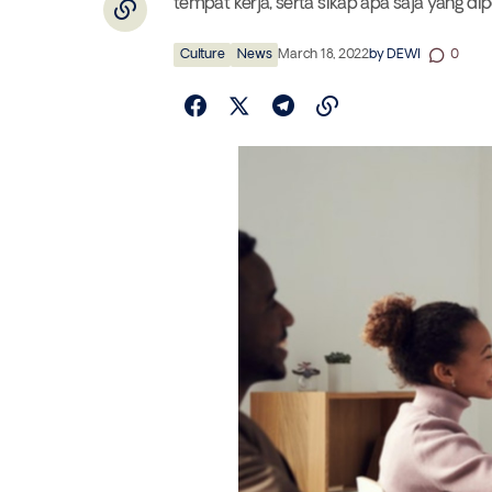
tempat kerja, serta sikap apa saja yang dip
Culture
News
March 18, 2022
by
DEWI
0