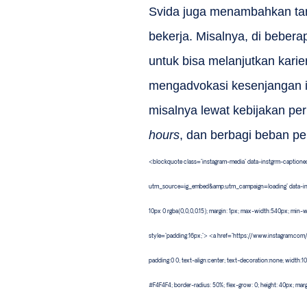
Svida juga menambahkan tan
bekerja. Misalnya, di beber
untuk bisa melanjutkan karie
mengadvokasi kesenjangan 
misalnya lewat kebijakan p
hours
, dan berbagi beban p
<blockquote class="instagram-media" data-instgrm-caption
utm_source=ig_embed&amp;utm_campaign=loading" data-instgr
10px 0 rgba(0,0,0,0.15); margin: 1px; max-width:540px; min-
style="padding:16px;"> <a href="https://www.instagram.co
padding:0 0; text-align:center; text-decoration:none; width:10
#F4F4F4; border-radius: 50%; flex-grow: 0; height: 40px; margi