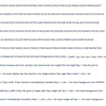
 565.522,58.943 565.378,62.101 M570.82,37.631 C570.674,34.438 570.167,32.258 569.425,30.349 C568.659,28.377
342 560.652,21.575 C558.743,20.834 556.562,20.326 553.369,20.18 C550.169,20.033 549.148,20 541,20 C532.853,20
 521.349,21.575 C519.376,22.342 517.703,23.368 516.035,25.035 C514.368,26.702 513.342,28.377 512.574,30.349
511,41.851 511,50 C511,58.147 511.035,59.17 511.181,62.369 C511.326,65.562 511.834,67.743 512.574,69.651 C513.342,71.625
8 521.349,78.425 C523.257,79.167 525.438,79.673 528.631,79.82 C531.831,79.965 532.853,80.001 541,80.001
73 558.743,79.167 560.652,78.425 C562.623,77.658 564.297,76.634 565.965,74.965 C567.633,73.296 568.659,71.625
69 C570.966,59.17 571,58.147 571,50 C571,41.851 570.966,40.831 570.82,37.631"></path></g></g></g></svg></div><d
amily:Arial,sans-serif; font-size:14px; font-style:normal; font-weight:550; line-height:18px;">View this post on
div style="display: flex; flex-direction: row; margin-bottom: 14px; align-items: center;"><div> <div
: 12.5px; width: 12.5px; transform: translateX(0px) translateY(7px);"></div> <div style="background-color: #F4F4F4;
slateY(1px); width: 12.5px; flex-grow: 0; margin-right: 14px; margin-left: 2px;"></div> <div style="background-color:
transform: translateX(9px) translateY(-18px);"></div></div><div style="margin-left: 8px;"> <div style=" background-