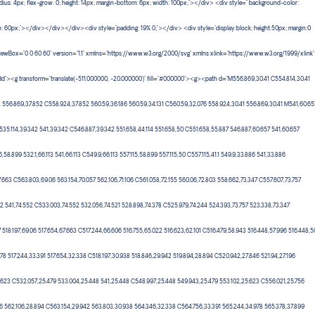
dius: 4px; flex-grow: 0; height: 14px; margin-bottom: 6px; width: 100px;"></div> <div style=" background-color:
dth: 60px;"></div></div></div><div style="padding: 19% 0;"></div> <div style="display:block; height:50px; margin:0
iewBox="0 0 60 60" version="1.1" xmlns="https://www.w3.org/2000/svg" xmlns:xlink="https://www.w3.org/1999/xlink
enodd"><g transform="translate(-511.000000, -20.000000)" fill="#000000"><g><path d="M556.869,30.41 C554.814,30.41
52 556.869,37.852 C558.924,37.852 560.59,36.186 560.59,34.131 C560.59,32.076 558.924,30.41 556.869,30.41 M541,60.65
535.114,39.342 541,39.342 C546.887,39.342 551.658,44.114 551.658,50 C551.658,55.887 546.887,60.657 541,60.657
8.899 532.1,66.113 541,66.113 C549.9,66.113 557.115,58.899 557.115,50 C557.115,41.1 549.9,33.886 541,33.886
663 C563.803,69.06 563.154,70.057 562.106,71.106 C561.058,72.155 560.06,72.803 558.662,73.347 C557.607,73.757
52 541,74.552 C533.003,74.552 532.056,74.521 528.898,74.378 C525.979,74.244 524.393,73.757 523.338,73.347
7 518.197,69.06 517.654,67.663 C517.244,66.606 516.755,65.022 516.623,62.101 C516.479,58.943 516.448,57.996 516.448,5
78 517.244,33.391 517.654,32.338 C518.197,30.938 518.846,29.942 519.894,28.894 C520.942,27.846 521.94,27.196
623 C532.057,25.479 533.004,25.448 541,25.448 C548.997,25.448 549.943,25.479 553.102,25.623 C556.021,25.756
46 562.106,28.894 C563.154,29.942 563.803,30.938 564.346,32.338 C564.756,33.391 565.244,34.978 565.378,37.899