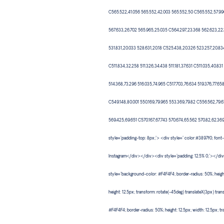
C565.522,41.056 565.552,42.003 565.552,50 C565.552,57.996
567.633,26.702 565.965,25.035 C564.297,23.368 562.623,22.
531.831,20.033 528.631,20.18 C525.438,20.326 523.257,20.834
C511.834,32.258 511.326,34.438 511.181,37.631 C511.035,40.831 
514.368,73.296 516.035,74.965 C517.703,76.634 519.376,77.65
C549.148,80.001 550.169,79.965 553.369,79.82 C556.562,79.6
569.425,69.651 C570.167,67.743 570.674,65.562 570.82,62.3
style="padding-top: 8px;"> <div style=" color:#3897f0; font-f
Instagram</div></div><div style="padding: 12.5% 0;"></div> <
style="background-color: #F4F4F4; border-radius: 50%; height
height: 12.5px; transform: rotate(-45deg) translateX(3px) tran
#F4F4F4; border-radius: 50%; height: 12.5px; width: 12.5px; 