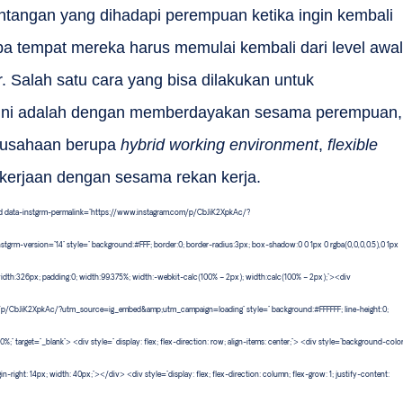
tangan yang dihadapi perempuan ketika ingin kembali
apa tempat mereka harus memulai kembali dari level awal
r. Salah satu cara yang bisa dilakukan untuk
ini adalah dengan memberdayakan sesama perempuan,
erusahaan berupa
hybrid working environment
,
flexible
ekerjaan dengan sesama rekan kerja.
ed data-instgrm-permalink="https://www.instagram.com/p/CbJiK2XpkAc/?
m-version="14" style=" background:#FFF; border:0; border-radius:3px; box-shadow:0 0 1px 0 rgba(0,0,0,0.5),0 1px
width:326px; padding:0; width:99.375%; width:-webkit-calc(100% – 2px); width:calc(100% – 2px);"><div
m/p/CbJiK2XpkAc/?utm_source=ig_embed&amp;utm_campaign=loading" style=" background:#FFFFFF; line-height:0;
0%;" target="_blank"> <div style=" display: flex; flex-direction: row; align-items: center;"> <div style="background-color
n-right: 14px; width: 40px;"></div> <div style="display: flex; flex-direction: column; flex-grow: 1; justify-content: