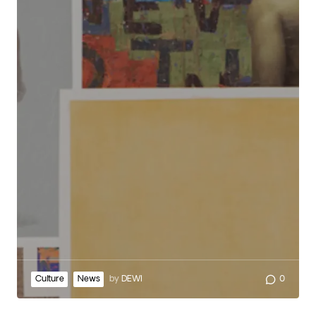
Culture
News
by
DEWI
0