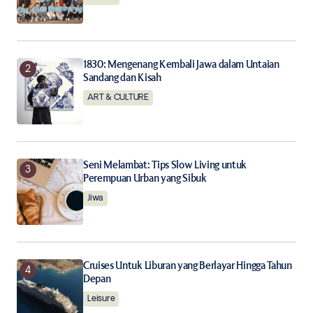
Save my name, email, and website in this browser for
the next time I comment.
Notify me of follow-up comments by email.
1830: Mengenang Kembali Jawa dalam Untaian
Sandang dan Kisah
Notify me of new posts by email.
ART & CULTURE
Submit Comment
Seni Melambat: Tips Slow Living untuk
Perempuan Urban yang Sibuk
Jiwa
Cruises Untuk Liburan yang Berlayar Hingga Tahun
Depan
Leisure