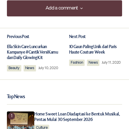
Add a comment
Add a comment
Previous Post
Next Post
Your email address will not be published.
Required fields are marked
*
Ella Skin Care Luncurkan
10 Gaun Paling Unik dari Paris
Kampanye #CantikVersiKamu
Haute Couture Week
dan Daily Glowing Kit
Comment
*
Fashion
News
July 11, 2020
Beauty
News
July 10, 2020
Top News
Your Name
*
Home Sweet Loan Diadaptasi ke Bentuk Musikal,
Your E-mail
*
Pentas Mulai 30 September 2026
Culture