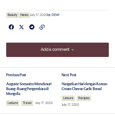
Beauty
News
July 17, 2020
by
DEWI
Add a comment
Add a comment
Previous Post
Next Post
Your email address will not be published.
Required fields are marked
*
Auguste Soesastro Menelusuri
Hangatkan Hari dengan Korean
Ruang-Ruang Pengembara di
Cream Cheese Garlic Bread
Mongolia
Comment
*
Leisure
Recipes
Leisure
Travel
July 17, 2020
July 17, 2020