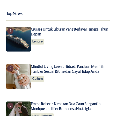
Top News
Your Name
*
Cruises Untuk Liburan yang Berlayar Hingga Tahun
Your E-mail
*
Depan
Leisure
Save my name, email, and website in this browser for
the next time I comment.
Notify me of follow-up comments by email.
Mindful Living Lewat Hidrasi: Panduan Memilih
Tumbler Sesuai Ritme dan Gaya Hidup Anda
Notify me of new posts by email.
Culture
Submit Comment
Emma Roberts Kenakan Dua Gaun Pengantin
Monique Lhuillier Bernuansa Nostalgia