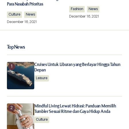
Para Nasabah Prioritas
Comment
*
Fashion
News
Culture
News
December 16, 2021
December 16, 2021
Your Name
*
Top News
Your E-mail
*
Cruises Untuk Liburan yang Berlayar Hingga Tahun
Depan
Leisure
Save my name, email, and website in this browser for
the next time I comment.
Notify me of follow-up comments by email.
Mindful Living Lewat Hidrasi: Panduan Memilih
Tumbler Sesuai Ritme dan Gaya Hidup Anda
Notify me of new posts by email.
Culture