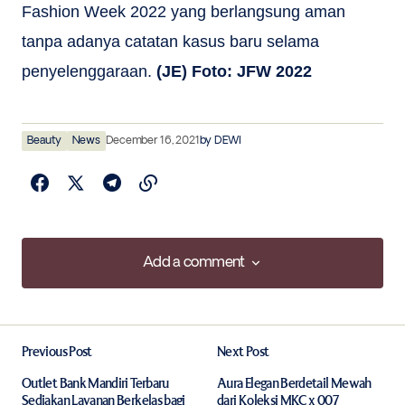
Fashion Week 2022 yang berlangsung aman
tanpa adanya catatan kasus baru selama
penyelenggaraan.
(JE) Foto: JFW 2022
Beauty
News
December 16, 2021
by
DEWI
Add a comment
Add a comment
Previous Post
Next Post
Your email address will not be published.
Required fields are marked
*
Outlet Bank Mandiri Terbaru
Aura Elegan Berdetail Mewah
Sediakan Layanan Berkelas bagi
dari Koleksi MKC x 007