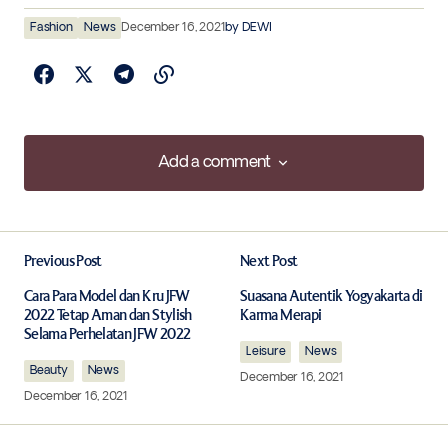
Fashion
News
December 16, 2021
by
DEWI
Add a comment
Add a comment
Previous Post
Next Post
Your email address will not be published.
Required fields are marked
*
Cara Para Model dan Kru JFW
Suasana Autentik Yogyakarta di
2022 Tetap Aman dan Stylish
Karma Merapi
Selama Perhelatan JFW 2022
Comment
*
Leisure
News
Beauty
News
December 16, 2021
December 16, 2021