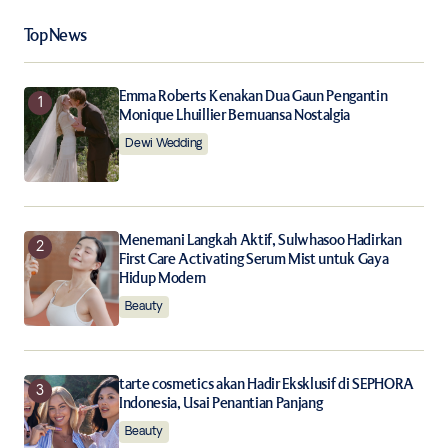
Your Name
*
Top News
Your E-mail
*
Emma Roberts Kenakan Dua Gaun Pengantin
Monique Lhuillier Bernuansa Nostalgia
Dewi Wedding
Save my name, email, and website in this browser for
the next time I comment.
Notify me of follow-up comments by email.
Menemani Langkah Aktif, Sulwhasoo Hadirkan
First Care Activating Serum Mist untuk Gaya
Notify me of new posts by email.
Hidup Modern
Beauty
Submit Comment
tarte cosmetics akan Hadir Eksklusif di SEPHORA
Indonesia, Usai Penantian Panjang
Beauty