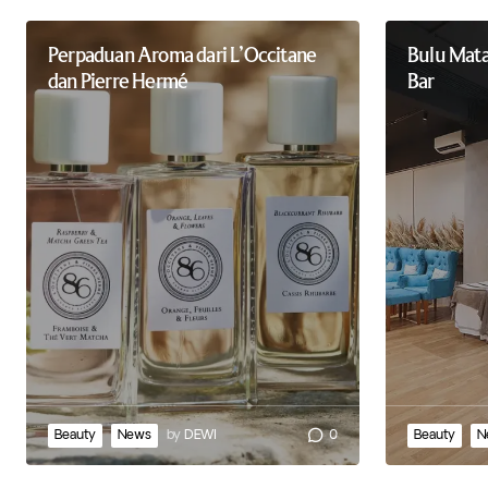
Perpaduan Aroma dari L’Occitane
Bulu Mata
dan Pierre Hermé
Bar
Beauty
News
by
DEWI
0
Beauty
N