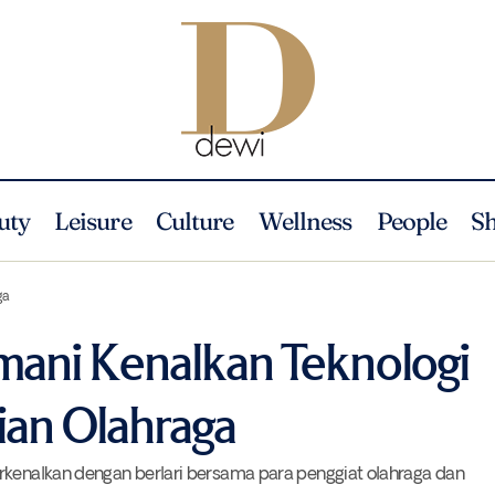
uty
Leisure
Culture
Wellness
People
S
EA7 Emporio Armani Kenalkan Teknologi Baru untuk Pakaian O
News
ga
ani Kenalkan Teknologi
ian Olahraga
erkenalkan dengan berlari bersama para penggiat olahraga dan