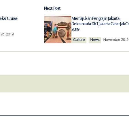
Next Post
ished.
Required fields are marked
*
eksi Cruise
Memajukan Pengrajin Jakarta,
Dekranasda DKI Jakarta Gelar JakCr
2019
26, 2019
Culture
News
November 26, 2
Your E-mail
*
this browser for
Notify me of follow-up comments by 