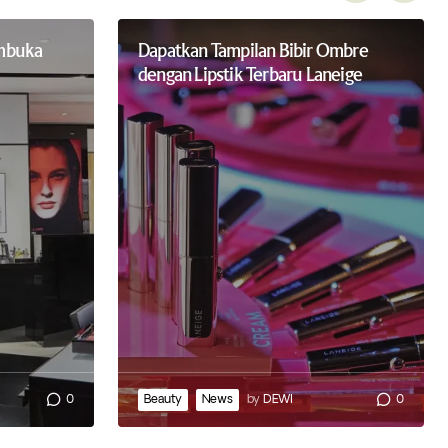
mbuka
Dapatkan Tampilan Bibir Ombre
dengan Lipstik Terbaru Laneige
0
Beauty
News
by
DEWI
0