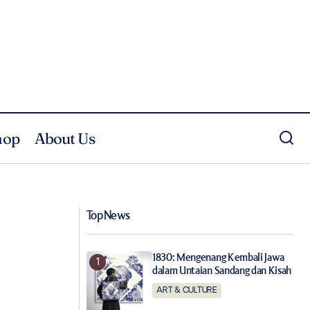
hop
About Us
Memajukan Pengrajin Jakarta,
lahraga
Dekranasda DKI Jakarta Gelar JakCraft
2019
Top News
1830: Mengenang Kembali Jawa
dalam Untaian Sandang dan Kisah
ART & CULTURE