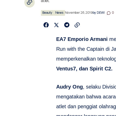
atlet.
Beauty
News
November 26, 2019
by
DEWI
0
EA7 Emporio Armani
mel
Run with the Captain di J
memperkenalkan teknologi
Ventus7, dan Spirit C2.
Audry Ong
, selaku Divi
mengatakan bahwa acara
atlet dan penggiat olahrag