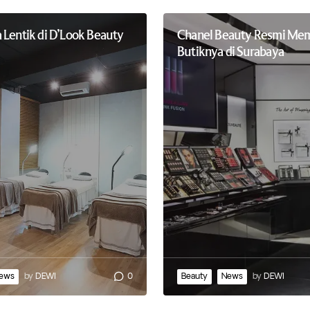
 Lentik di D’Look Beauty
Chanel Beauty Resmi Me
Butiknya di Surabaya
ews
by
DEWI
0
Beauty
News
by
DEWI