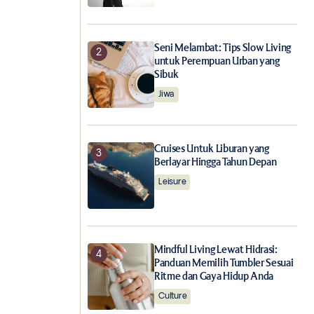
Seni Melambat: Tips Slow Living
untuk Perempuan Urban yang
Sibuk
Jiwa
Cruises Untuk Liburan yang
Berlayar Hingga Tahun Depan
Leisure
Mindful Living Lewat Hidrasi:
Panduan Memilih Tumbler Sesuai
Ritme dan Gaya Hidup Anda
Culture