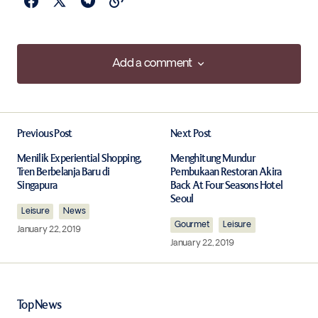
Add a comment
Add a comment
Previous Post
Next Post
Your email address will not be published.
Required fields are marked
*
Menilik Experiential Shopping,
Menghitung Mundur
Tren Berbelanja Baru di
Pembukaan Restoran Akira
Singapura
Back At Four Seasons Hotel
Comment
*
Seoul
Leisure
News
Gourmet
Leisure
January 22, 2019
January 22, 2019
Your Name
*
Top News