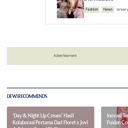
Comment
*
Fashion
News
January
Your Name
*
Advertisement
Save my name, email, and website in 
the next time I comment.
Notify me of new posts by email.
Submit Comment
DEWI RECOMMENDS
‘Day & Night Lip Cream’ Hasil
Inovasi T
Kolaborasi Pertama Dari Floret x Jovi
Fusion Co