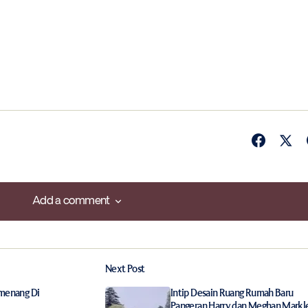
Add a comment
Add a comment
Next Post
ished.
Required fields are marked
*
emenang Di
Intip Desain Ruang Rumah Baru
Pangeran Harry dan Meghan Markl