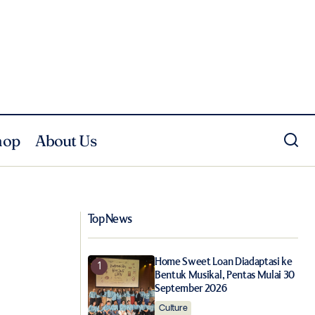
hop
About Us
Intip Desain Ruang Rumah Baru Pangeran
Beauty Influencers
Harry dan Meghan Markle
Top News
Home Sweet Loan Diadaptasi ke
Bentuk Musikal, Pentas Mulai 30
September 2026
Culture