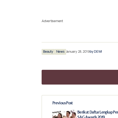
Advertisement
Beauty
News
January 28, 2019
by
DEWI
Previous Post
Your email address will not be publ
Berikut Daftar Lengkap P
SAG Awards 2019