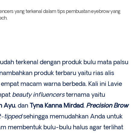
ncers yang terkenal dalam tips pembuatan eyebrow yang
ech.
udah terkenal dengan produk bulu mata palsu
enambahkan produk terbaru yaitu rias alis
 empat macam warna berbeda. Kali ini Lavie
mpat
beauty influencers
ternama yaitu
h Ayu
, dan
Tyna Kanna Mirdad
.
Precision Brow
t-tipped
sehingga memudahkan Anda untuk
m membentuk bulu-bulu halus agar terlihat