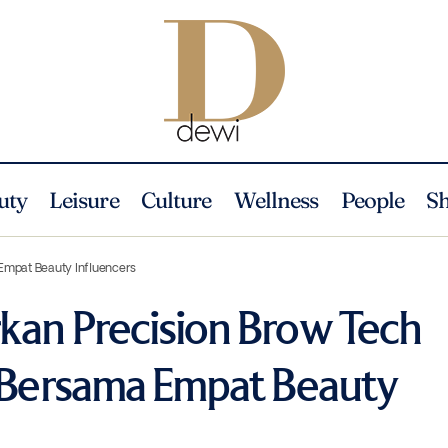
uty
Leisure
Culture
Wellness
People
S
ie Menghadirkan Precision Brow Tech Hasil Kolaborasi Bersama Empat 
Empat Beauty Influencers
kan Precision Brow Tech
i Bersama Empat Beauty