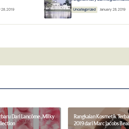
 28, 2019
Uncategorized
January 28, 2019
Your E-mail
*
this browser for
Notify me of follow-up comments by 
erbaru Dari Lancôme, Milky
Rangkaian Kosmetik Terba
llection
2019 dari Marc Jacobs Bea