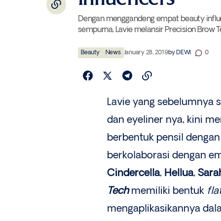
Dengan menggandeng empat beauty influe
sempurna, Lavie melansir Precision Brow T
Beauty
News
January 28, 2019
by
DEWI
0
Lavie yang sebelumnya s
dan eyeliner nya, kini m
berbentuk pensil dengan
berkolaborasi dengan e
Cindercella
,
Hellua
,
Sara
Tech
memiliki bentuk
fla
mengaplikasikannya dala