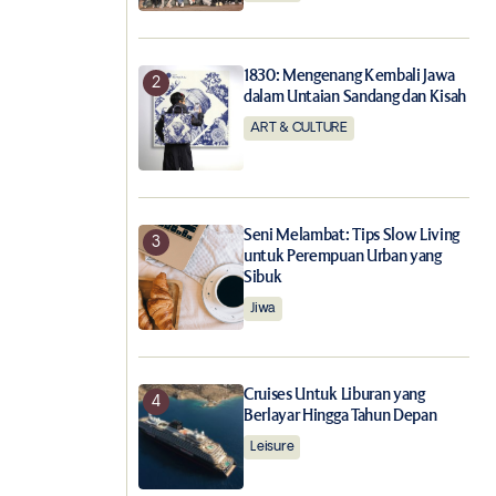
1830: Mengenang Kembali Jawa
dalam Untaian Sandang dan Kisah
ART & CULTURE
Seni Melambat: Tips Slow Living
untuk Perempuan Urban yang
Sibuk
Jiwa
Cruises Untuk Liburan yang
Berlayar Hingga Tahun Depan
Leisure