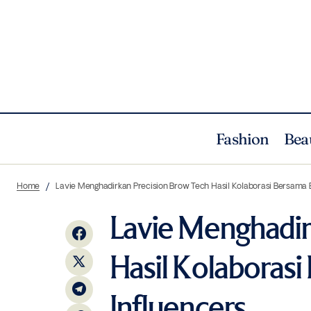
Fashion
Bea
Berikut Daftar Lengkap Pemenang Di SAG
Lav
Beauty
News
Home
Lavie Menghadirkan Precision Brow Tech Hasil Kolaborasi Bersama 
Awards 2019
Lavie Menghadir
Hasil Kolaboras
Influencers