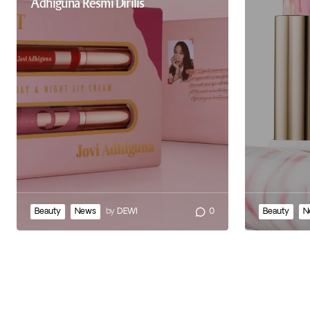
Adhiguna Resmi Dirilis
Beauty
News
by
DEWI
0
Beauty
N