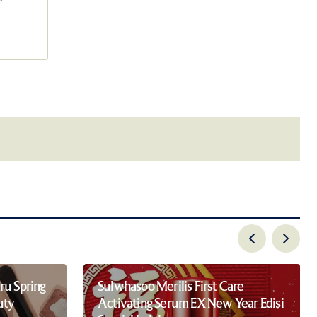
email.
ru Spring
Sulwhasoo Merilis First Care
uty
Activating Serum EX New Year Edisi