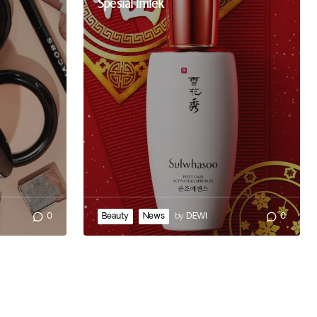
Spesial Imlek
0
Beauty
News
by
DEWI
0