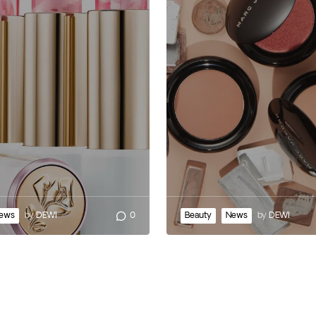
ews
by
DEWI
0
Beauty
News
by
DEWI