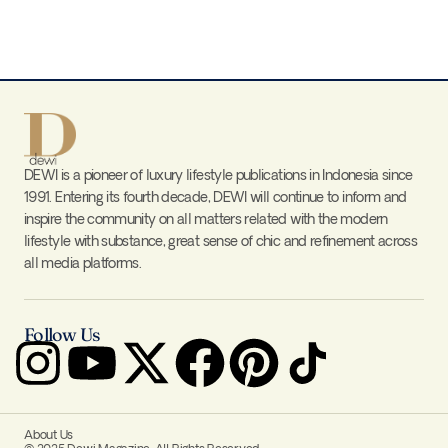
DEWI is a pioneer of luxury lifestyle publications in Indonesia since
1991. Entering its fourth decade, DEWI will continue to inform and
inspire the community on all matters related with the modern
lifestyle with substance, great sense of chic and refinement across
all media platforms.
Follow Us
About Us