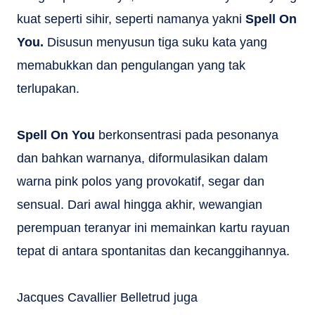
kuat seperti sihir, seperti namanya yakni
Spell On
You.
Disusun menyusun tiga suku kata yang
memabukkan dan pengulangan yang tak
terlupakan.
Spell On You
berkonsentrasi pada pesonanya
dan bahkan warnanya, diformulasikan dalam
warna pink polos yang provokatif, segar dan
sensual. Dari awal hingga akhir, wewangian
perempuan teranyar ini memainkan kartu rayuan
tepat di antara spontanitas dan kecanggihannya.
Jacques Cavallier Belletrud juga