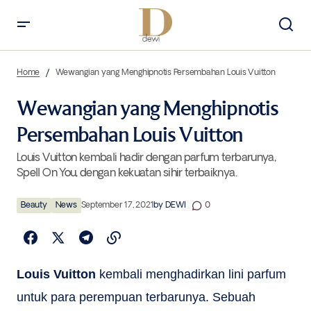
Wewangian yang Menghipnotis Persembahan Louis Vuitton
Home
Wewangian yang Menghipnotis Persembahan Louis Vuitton
Wewangian yang Menghipnotis
Persembahan Louis Vuitton
Louis Vuitton kembali hadir dengan parfum terbarunya,
Spell On You, dengan kekuatan sihir terbaiknya.
Beauty
News
September 17, 2021
by
DEWI
0
Louis Vuitton
kembali menghadirkan lini parfum
untuk para perempuan terbarunya. Sebuah