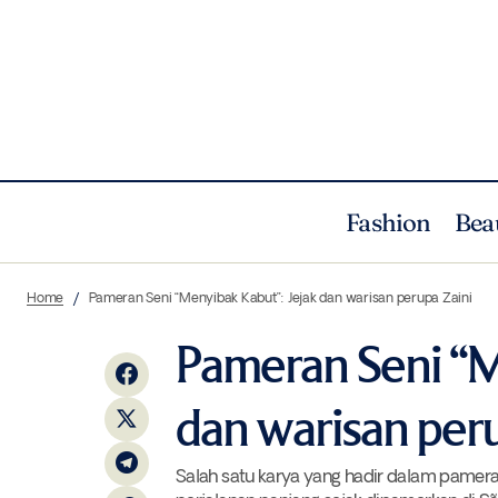
Fashion
Bea
Tissot Gentleman 38 mm: Teman Setia di
Cul
Home
Pameran Seni “Menyibak Kabut”: Jejak dan warisan perupa Zaini
Setiap Detik Perjalanan
Pameran Seni “M
dan warisan peru
Salah satu karya yang hadir dalam pamera