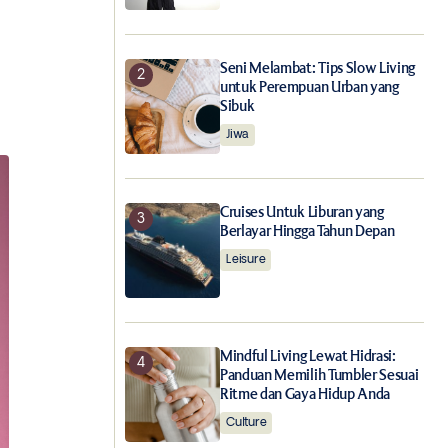
Seni Melambat: Tips Slow Living
untuk Perempuan Urban yang
Sibuk
Jiwa
Cruises Untuk Liburan yang
Berlayar Hingga Tahun Depan
Leisure
Mindful Living Lewat Hidrasi:
Panduan Memilih Tumbler Sesuai
Ritme dan Gaya Hidup Anda
Culture