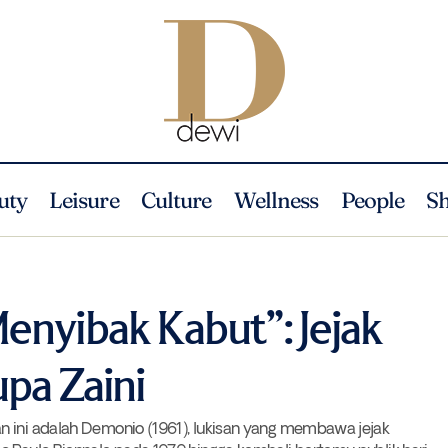
uty
Leisure
Culture
Wellness
People
S
Pameran Seni “Menyibak Kabut”: Jejak dan warisan perupa 
ture
News
enyibak Kabut”: Jejak
pa Zaini
n ini adalah Demonio (1961), lukisan yang membawa jejak