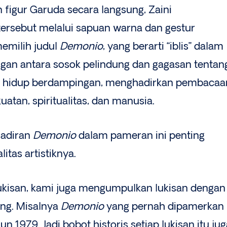
 figur Garuda secara langsung, Zaini
ersebut melalui sapuan warna dan gestur
memilih judul
Demonio
, yang berarti “iblis” dalam
ngan antara sosok pelindung dan gagasan tentan
kan hidup berdampingan, menghadirkan pembacaa
uatan, spiritualitas, dan manusia.
hadiran
Demonio
dalam pameran ini penting
itas artistiknya.
ukisan, kami juga mengumpulkan lukisan dengan
ng. Misalnya
Demonio
yang pernah dipamerkan
un 1979. Jadi bobot historis setiap lukisan itu ju