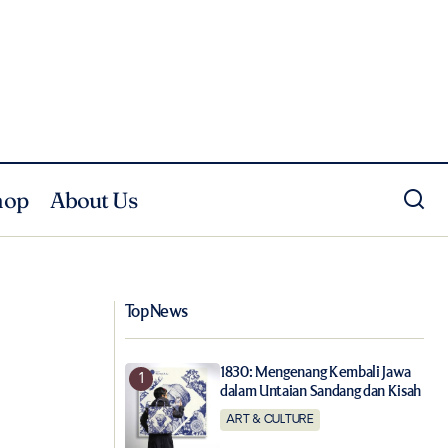
hop
About Us
Hermès Men's Spring/Summer 2027,
Zaini
Ventilasi dan Ilusi di Persimpangan Waktu
Top News
1830: Mengenang Kembali Jawa
dalam Untaian Sandang dan Kisah
ART & CULTURE