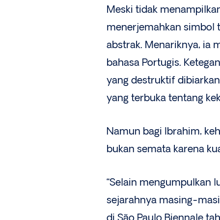
Meski tidak menampilkan
menerjemahkan simbol t
abstrak. Menariknya, ia 
bahasa Portugis. Ketega
yang destruktif dibiar
yang terbuka tentang kek
Namun bagi Ibrahim, ke
bukan semata karena kual
“Selain mengumpulkan l
sejarahnya masing-masi
di São Paulo Biennale tah