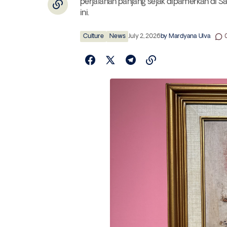
perjalanan panjang sejak dipamerkan di Sã
ini.
Culture
News
July 2, 2026
by
Mardyana Ulva