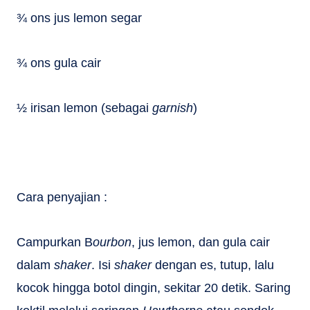
¾ ons jus lemon segar
¾ ons gula cair
½ irisan lemon (sebagai
garnish
)
Cara penyajian :
Campurkan B
ourbon
, jus lemon, dan gula cair
dalam
shaker
. Isi
shaker
dengan es, tutup, lalu
kocok hingga botol dingin, sekitar 20 detik. Saring