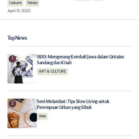
Leisure
News
April 13, 2020
Your Name
*
Top News
Your E-mail
*
1830: Mengenang Kembali Jawa dalam Untaian
Sandang dan Kisah
ART & CULTURE
Save my name, email, and website in this browser for
the next time I comment.
Notify me of follow-up comments by email.
Seni Melambat: Tips Slow Living untuk
Perempuan Urban yang Sibuk
Notify me of new posts by email.
Jiwa
Submit Comment