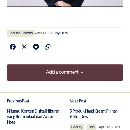
Leisure
News
April 13, 2020
by
DEWI
Add a comment
Add a comment
Previous Post
Next Post
Your email address will not be published.
Required fields are marked
*
Nikmati Konten Digital Hiburan
5 Produk Hand Cream Pilihan
yang Bermanfaat dari Accor
Editor Dewi
Hotel
Comment
*
Beauty
Tips
April 13, 2020