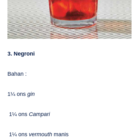
3. Negroni
Bahan :
1¼ ons
gin
1¼ ons
Campari
1¼ ons
vermouth
manis