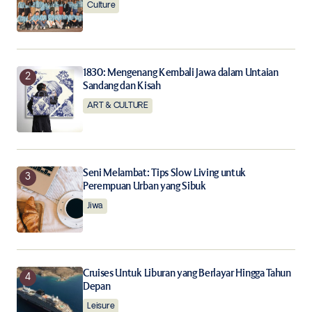
Culture
Save my name, email, and website in this browser for
the next time I comment.
Notify me of follow-up comments by email.
1830: Mengenang Kembali Jawa dalam Untaian
Sandang dan Kisah
Notify me of new posts by email.
ART & CULTURE
Submit Comment
Seni Melambat: Tips Slow Living untuk
Perempuan Urban yang Sibuk
Jiwa
Cruises Untuk Liburan yang Berlayar Hingga Tahun
Depan
Leisure