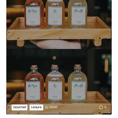
Gourmet
Leisure
by
DEWI
0