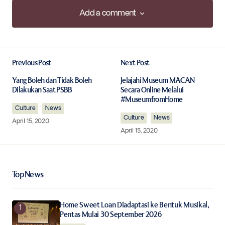
Add a comment
Add a comment
Previous Post
Next Post
Your email address will not be published.
Required fields are marked
*
Yang Boleh dan Tidak Boleh
Jelajahi Museum MACAN
Dilakukan Saat PSBB
Secara Online Melalui
#MuseumfromHome
Culture
Comment
News
*
Culture
News
April 15, 2020
April 15, 2020
Your Name
*
Top News
Your E-mail
*
Home Sweet Loan Diadaptasi ke Bentuk Musikal,
Pentas Mulai 30 September 2026