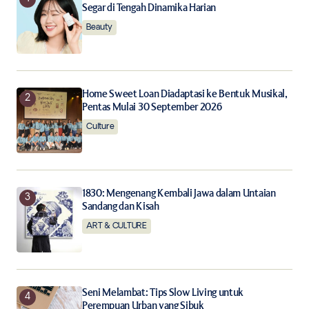
Segar di Tengah Dinamika Harian
Beauty
Save my name, email, and website in this browser for
the next time I comment.
Notify me of follow-up comments by email.
Home Sweet Loan Diadaptasi ke Bentuk Musikal,
Pentas Mulai 30 September 2026
Notify me of new posts by email.
Culture
Submit Comment
1830: Mengenang Kembali Jawa dalam Untaian
Sandang dan Kisah
ART & CULTURE
Seni Melambat: Tips Slow Living untuk
Perempuan Urban yang Sibuk