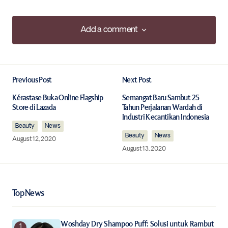
Add a comment
Add a comment
Previous Post
Next Post
Your email address will not be published.
Required fields are marked
*
Kérastase Buka Online Flagship
Semangat Baru Sambut 25
Store di Lazada
Tahun Perjalanan Wardah di
Industri Kecantikan Indonesia
Beauty
Comment
News
*
Beauty
News
August 12, 2020
August 13, 2020
Your Name
*
Top News
Your E-mail
*
Woshday Dry Shampoo Puff: Solusi untuk Rambut