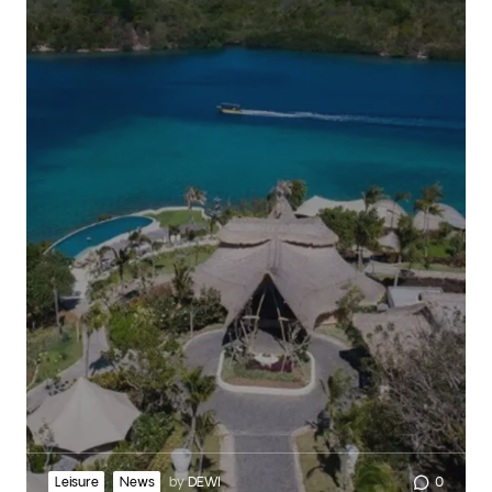
Leisure
News
by
DEWI
0