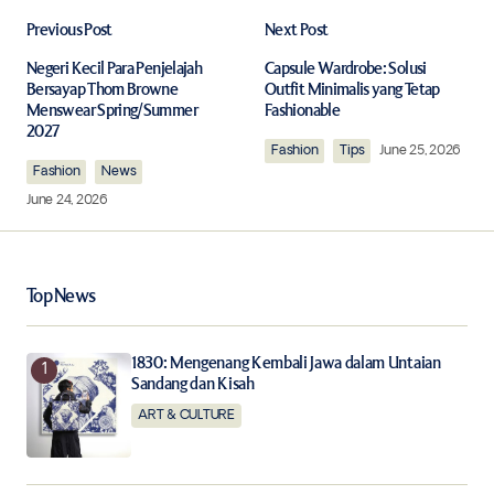
Previous Post
Next Post
Your email address will not be published.
Required fields are marked
*
Negeri Kecil Para Penjelajah
Capsule Wardrobe: Solusi
Bersayap Thom Browne
Outfit Minimalis yang Tetap
Menswear Spring/Summer
Fashionable
2027
Comment
*
Fashion
Tips
June 25, 2026
Fashion
News
June 24, 2026
Your Name
*
Top News
Your E-mail
*
1830: Mengenang Kembali Jawa dalam Untaian
Sandang dan Kisah
Save my name, email, and website in this browser for
the next time I comment.
ART & CULTURE
Notify me of follow-up comments by email.