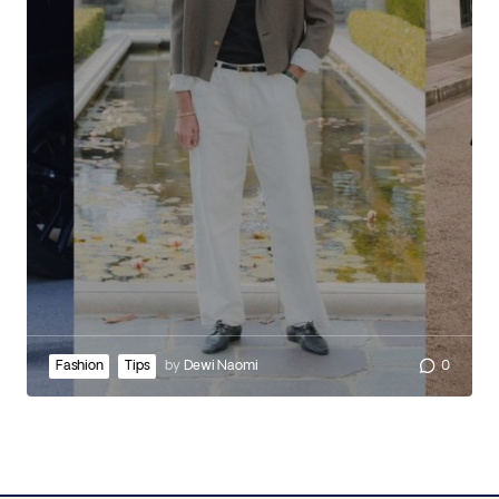
Fashion
Tips
by
Dewi Naomi
0