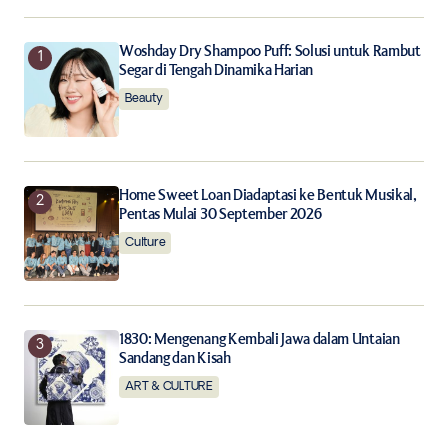
Your E-mail
*
Woshday Dry Shampoo Puff: Solusi untuk Rambut
Segar di Tengah Dinamika Harian
Beauty
Save my name, email, and website in this browser for
the next time I comment.
Notify me of follow-up comments by email.
Home Sweet Loan Diadaptasi ke Bentuk Musikal,
Pentas Mulai 30 September 2026
Notify me of new posts by email.
Culture
Submit Comment
1830: Mengenang Kembali Jawa dalam Untaian
Sandang dan Kisah
ART & CULTURE