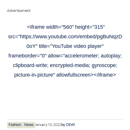
Advertisement
<iframe width="560" height="315"
src="https://www.youtube.com/embed/pgBuNqzD
0oY" title="YouTube video player"
frameborder="0" allow="accelerometer; autoplay;
clipboard-write; encrypted-media; gyroscope;
picture-in-picture" allowfullscreen></iframe>
Fashion
News
January 10, 2022
by
DEWI