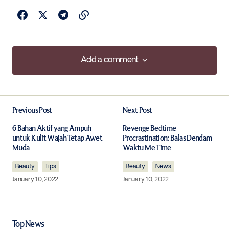
Add a comment
Add a comment
Previous Post
Next Post
Your email address will not be published.
Required fields are marked
*
6 Bahan Aktif yang Ampuh
Revenge Bedtime
untuk Kulit Wajah Tetap Awet
Procrastination: Balas Dendam
Muda
Waktu Me Time
Comment
*
Beauty
Tips
Beauty
News
January 10, 2022
January 10, 2022
Your Name
*
Top News