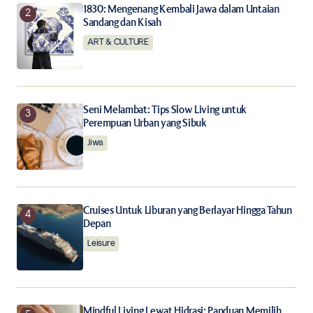
1830: Mengenang Kembali Jawa dalam Untaian
Sandang dan Kisah
Notify me of new posts by email.
ART & CULTURE
Submit Comment
Seni Melambat: Tips Slow Living untuk
Perempuan Urban yang Sibuk
Jiwa
Cruises Untuk Liburan yang Berlayar Hingga Tahun
Depan
Leisure
Mindful Living Lewat Hidrasi: Panduan Memilih