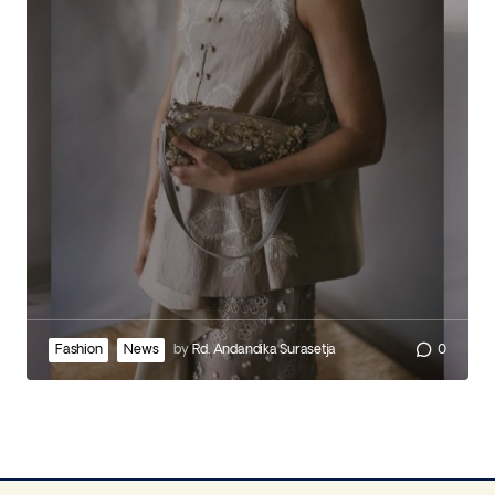
Fashion
News
by
Rd. Andandika Surasetja
0