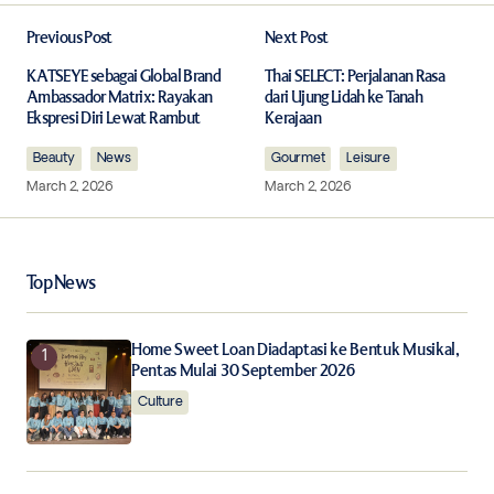
Previous Post
Next Post
Your email address will not be published.
Required fields are marked
*
KATSEYE sebagai Global Brand
Thai SELECT: Perjalanan Rasa
Ambassador Matrix: Rayakan
dari Ujung Lidah ke Tanah
Ekspresi Diri Lewat Rambut
Kerajaan
Comment
*
Beauty
News
Gourmet
Leisure
March 2, 2026
March 2, 2026
Your Name
*
Top News
Your E-mail
*
Home Sweet Loan Diadaptasi ke Bentuk Musikal,
Pentas Mulai 30 September 2026
Culture
Save my name, email, and website in this browser for
the next time I comment.
Notify me of follow-up comments by email.