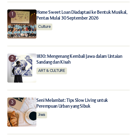
Home Sweet Loan Diadaptasi ke Bentuk Musikal,
Save my name, email, and website in this browser for
Pentas Mulai 30 September 2026
the next time I comment.
Culture
Notify me of follow-up comments by email.
Notify me of new posts by email.
1830: Mengenang Kembali Jawa dalam Untaian
Sandang dan Kisah
ART & CULTURE
Submit Comment
Seni Melambat: Tips Slow Living untuk
Perempuan Urban yang Sibuk
Jiwa