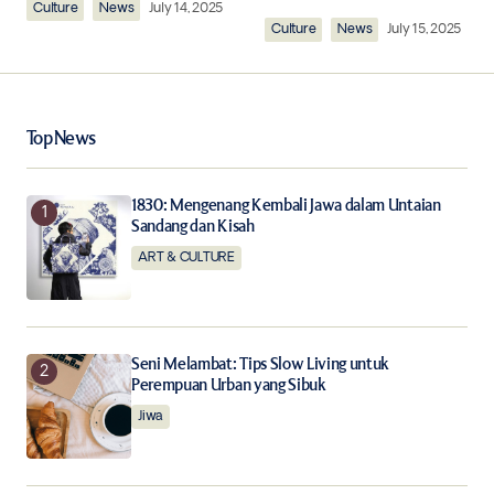
Culture
Comment
News
*
July 14, 2025
Culture
News
July 15, 2025
Top News
Your Name
*
1830: Mengenang Kembali Jawa dalam Untaian
Your E-mail
*
Sandang dan Kisah
ART & CULTURE
Save my name, email, and website in this browser for
the next time I comment.
Notify me of follow-up comments by email.
Seni Melambat: Tips Slow Living untuk
Perempuan Urban yang Sibuk
Notify me of new posts by email.
Jiwa
Submit Comment