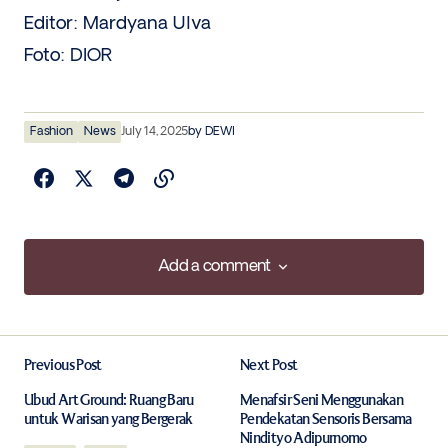
Editor: Mardyana Ulva
Foto: DIOR
Fashion
News
July 14, 2025
by
DEWI
Add a comment
Add a comment
Previous Post
Next Post
Your email address will not be published.
Required fields are marked
*
Ubud Art Ground: Ruang Baru
Menafsir Seni Menggunakan
untuk Warisan yang Bergerak
Pendekatan Sensoris Bersama
Nindityo Adipurnomo