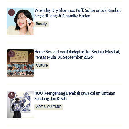
Woshday Dry Shampoo Puff: Solusi untuk Rambut
Your E-mail
*
Segar di Tengah Dinamika Harian
Beauty
Save my name, email, and website in this browser for
the next time I comment.
Notify me of follow-up comments by email.
Home Sweet Loan Diadaptasi ke Bentuk Musikal,
Pentas Mulai 30 September 2026
Notify me of new posts by email.
Culture
Submit Comment
1830: Mengenang Kembali Jawa dalam Untaian
Sandang dan Kisah
ART & CULTURE