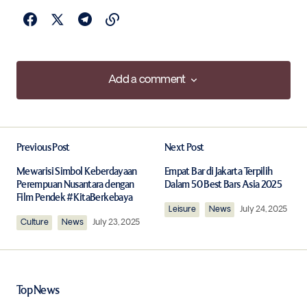
Add a comment
Add a comment
Previous Post
Next Post
Your email address will not be published.
Required fields are marked
*
Mewarisi Simbol Keberdayaan
Empat Bar di Jakarta Terpilih
Perempuan Nusantara dengan
Dalam 50 Best Bars Asia 2025
Film Pendek #KitaBerkebaya
Comment
*
Leisure
News
July 24, 2025
Culture
News
July 23, 2025
Top News
Your Name
*