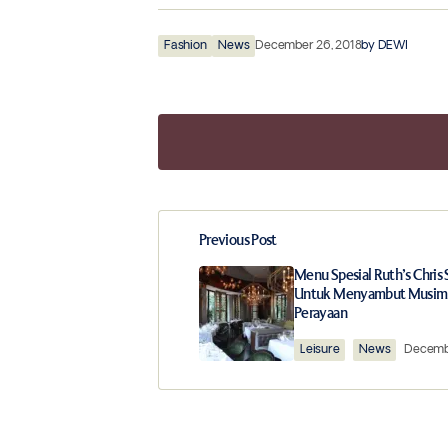
Fashion
News
December 26, 2018
by
DEWI
Previous Post
Your email address will not be publ
Menu Spesial Ruth’s Chris
Untuk Menyambut Musim
Perayaan
Comment
*
Leisure
News
Decembe
Your Name
*