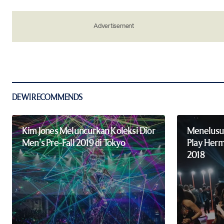
Save my name, email, and website in 
Advertisement
the next time I comment.
Notify me of new posts by email.
Submit Comment
DEWI RECOMMENDS
Kim Jones Meluncurkan Koleksi Dior
Menelusur
Men’s Pre-Fall 2019 di Tokyo
Play Herm
2018