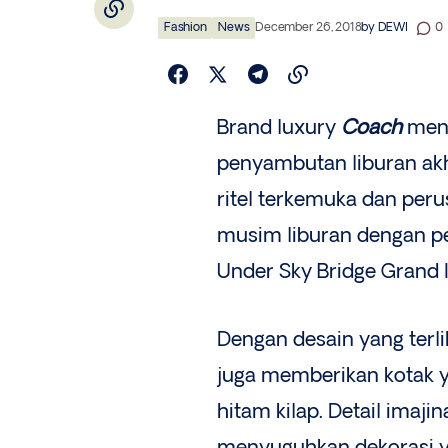
Fashion
News
December 26, 2018
by
DEWI
0
Brand luxury
Coach
meng
penyambutan liburan akhi
ritel terkemuka dan per
musim liburan dengan p
Under Sky Bridge Grand 
Dengan desain yang terli
juga memberikan kotak 
hitam kilap. Detail imaj