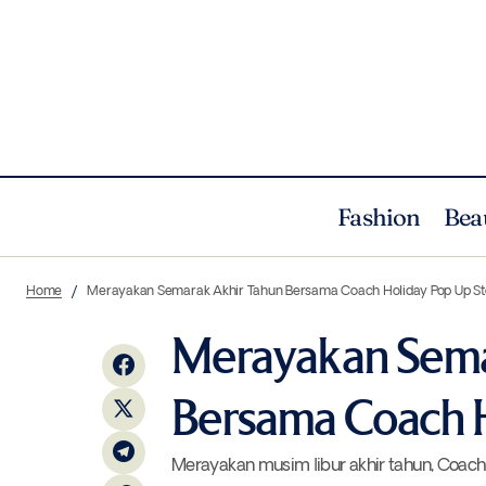
Fashion
Bea
Menu Spesial Ruth’s Chris Steak House
Untuk Menyambut Musim Penuh
Fashion
Home
Merayakan Semarak Akhir Tahun Bersama Coach Holiday Pop Up St
Perayaan
Merayakan Sema
Bersama Coach H
Merayakan musim libur akhir tahun, Coach