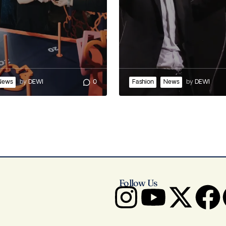
News
by
DEWI
0
Fashion
News
by
DEWI
Follow Us