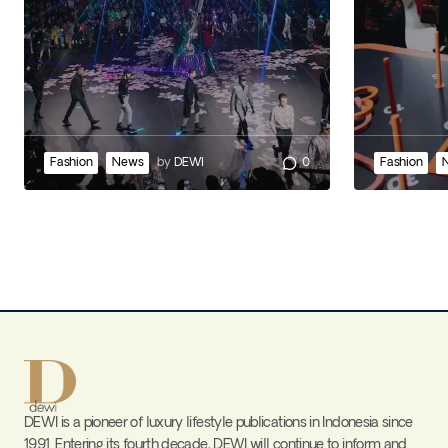
Fashion
News
by
DEWI
0
Fashion
DEWI is a pioneer of luxury lifestyle publications in Indonesia since
1991. Entering its fourth decade, DEWI will continue to inform and