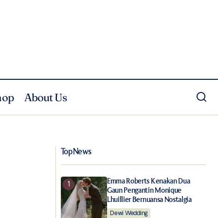
hop
About Us
Miu Miu Meluncurkan Produk ‘Little Cats’
Up Store
Untuk Musim Liburan
Top News
Emma Roberts Kenakan Dua
Gaun Pengantin Monique
Lhuillier Bernuansa Nostalgia
Dewi Wedding