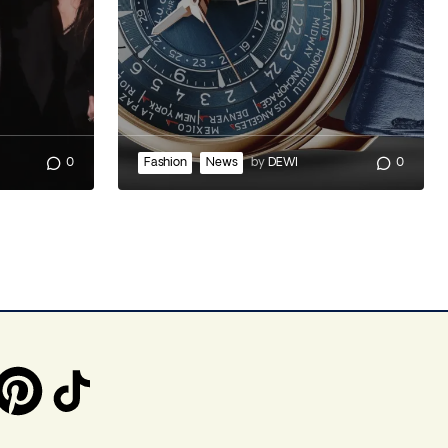
0
Fashion
News
by
DEWI
0