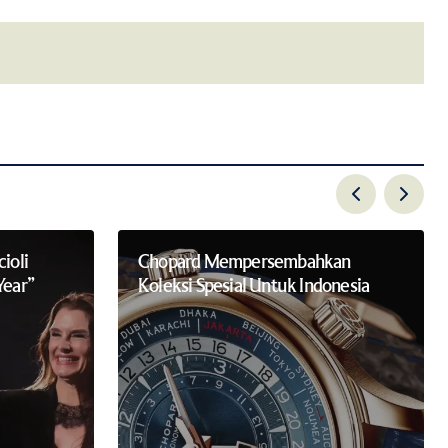
email.
ioli
Chopard Mempersembahkan
Year”
Koleksi Spesial Untuk Indonesia