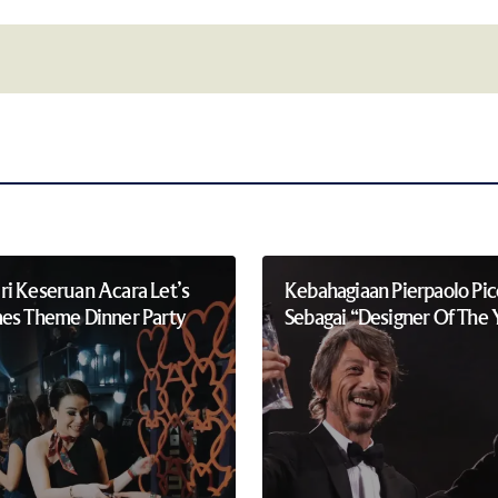
this browser for
Notify me of follow-up comments by 
i Keseruan Acara Let’s
Kebahagiaan Pierpaolo Picc
es Theme Dinner Party
Sebagai “Designer Of The 