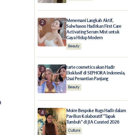
Menemani Langkah Aktif,
Sulwhasoo Hadirkan First Care
Activating Serum Mist untuk
Gaya Hidup Modern
Beauty
tarte cosmetics akan Hadir
Eksklusif di SEPHORA Indonesia,
Usai Penantian Panjang
Beauty
h
Moire Bespoke Rugs Hadir dalam
Paviliun Kolaboratif “Tapak
Tumbuh” di JIA Curated 2026
Culture