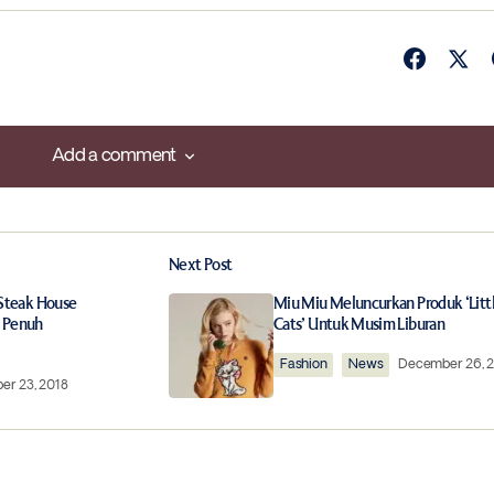
Add a comment
Add a comment
Next Post
ished.
Required fields are marked
*
 Steak House
Miu Miu Meluncurkan Produk ‘Litt
 Penuh
Cats’ Untuk Musim Liburan
Fashion
News
December 26, 
r 23, 2018
Your E-mail
*