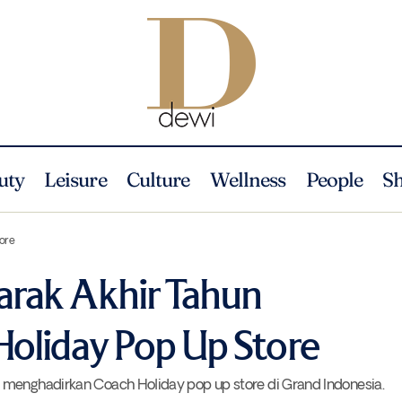
uty
Leisure
Culture
Wellness
People
S
Merayakan Semarak Akhir Tahun Bersama Coach Holiday Pop 
News
ore
rak Akhir Tahun
oliday Pop Up Store
 menghadirkan Coach Holiday pop up store di Grand Indonesia.