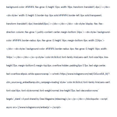
background-color: #F4F4F4; flex-grow: 0; height: 12px; width: 16px; transform: translateY(-4px);"></div>
<div style=" width: 0; height: 0; border-top: 8px solid #F4F4F4; border-left: 8px solid transparent;
transform: translateY(-4px) translateX(8px);"></div></div></div> <div style="display: flex; flex-
direction: column; flex-grow: 1; justify-content: center; margin-bottom: 24px;"> <div style=" background-
color: #F4F4F4; border-radius: 4px; flex-grow: 0; height: 14px; margin-bottom: 6px; width: 224px;">
</div> <div style=" background-color: #F4F4F4; border-radius: 4px; flex-grow: 0; height: 14px; width:
144px;"></div></div></a><p style=" color:#c9c8cd; font-family:Arial,sans-serif; font-size:14px; line-
height:17px; margin-bottom:0; margin-top:8px; overflow:hidden; padding:8px 0 7px; text-align:center;
text-overflow:ellipsis; white-space:nowrap;"><a href="https://www.instagram.com/reel/CkSuvs6J8_M/?
utm_source=ig_embed&amp;utm_campaign=loading" style=" color:#c9c8cd; font-family:Arial,sans-serif;
font-size:14px; font-style:normal; font-weight:normal; line-height:17px; text-decoration:none;"
target="_blank">A post shared by Dewi Magazine (@dewimag)</a></p></div></blockquote> <script
async src="//www.instagram.com/embed.js"></script>