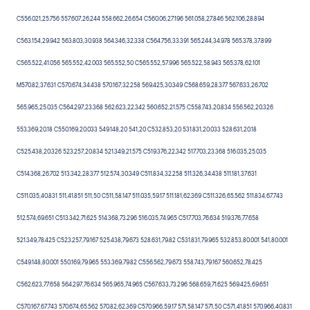
C556.021,25.756 557.607,26.244 558.662,26.654 C560.06,27.196 561.058,27.846 562.106,28.894
C563.154,29.942 563.803,30.938 564.346,32.338 C564.756,33.391 565.244,34.978 565.378,37.899
C565.522,41.056 565.552,42.003 565.552,50 C565.552,57.996 565.522,58.943 565.378,62.101
M570.82,37.631 C570.674,34.438 570.167,32.258 569.425,30.349 C568.659,28.377 567.633,26.702
565.965,25.035 C564.297,23.368 562.623,22.342 560.652,21.575 C558.743,20.834 556.562,20.326
553.369,20.18 C550.169,20.033 549.148,20 541,20 C532.853,20 531.831,20.033 528.631,20.18
C525.438,20.326 523.257,20.834 521.349,21.575 C519.376,22.342 517.703,23.368 516.035,25.035
C514.368,26.702 513.342,28.377 512.574,30.349 C511.834,32.258 511.326,34.438 511.181,37.631
C511.035,40.831 511,41.851 511,50 C511,58.147 511.035,59.17 511.181,62.369 C511.326,65.562 511.834,67.743
512.574,69.651 C513.342,71.625 514.368,73.296 516.035,74.965 C517.703,76.634 519.376,77.658
521.349,78.425 C523.257,79.167 525.438,79.673 528.631,79.82 C531.831,79.965 532.853,80.001 541,80.001
C549.148,80.001 550.169,79.965 553.369,79.82 C556.562,79.673 558.743,79.167 560.652,78.425
C562.623,77.658 564.297,76.634 565.965,74.965 C567.633,73.296 568.659,71.625 569.425,69.651
C570.167,67.743 570.674,65.562 570.82,62.369 C570.966,59.17 571,58.147 571,50 C571,41.851 570.966,40.831