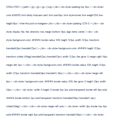
570.82,37.631"></path></g></g></g></svg></div><div style="padding-top: 8px;"> <div style="
color:#3897f0; font-family:Arial,sans-serif; font-size:14px; font-style:normal; font-weight:550; line-
height:18px;">View this post on Instagram</div></div><div style="padding: 12.5% 0;"></div> <div
style="display: flex; flex-direction: row; margin-bottom: 14px; align-items: center;"><div> <div
style="background-color: #F4F4F4; border-radius: 50%; height: 12.5px; width: 12.5px; transform:
translateX(0px) translateY(7px);"></div> <div style="background-color: #F4F4F4; height: 12.5px;
transform: rotate(-45deg) translateX(3px) translateY(1px); width: 12.5px; flex-grow: 0; margin-right: 14px;
margin-left: 2px;"></div> <div style="background-color: #F4F4F4; border-radius: 50%; height: 12.5px;
width: 12.5px; transform: translateX(9px) translateY(-18px);"></div></div><div style="margin-left:
8px;"> <div style=" background-color: #F4F4F4; border-radius: 50%; flex-grow: 0; height: 20px; width:
20px;"></div> <div style=" width: 0; height: 0; border-top: 2px solid transparent; border-left: 6px solid
#f4f4f4; border-bottom: 2px solid transparent; transform: translateX(16px) translateY(-4px)
rotate(30deg)"></div></div><div style="margin-left: auto;"> <div style=" width: 0px; border-top: 8px
solid #F4F4F4; border-right: 8px solid transparent; transform: translateY(16px);"></div> <div style="