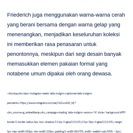
Friederich juga menggunakan warna-warna cerah
yang berani bersama dengan warna gelap yang
menenangkan, menjadikan keseluruhan koleksi
ini memberikan rasa penasaran untuk
penontonnya, meskipun dari segi desain banyak
memasukkan elemen pakaian formal yang
notabene umum dipakai oleh orang dewasa.
<blockquote class="instagram-media" data-instgrm-captioned data-instgrm-
permalink="https://www.instagram.com/reel/CkSuvs6J8_M/?
utm_source=ig_embed&amp;utm_campaign=loading" data-instgrm-version="14" style=" background:#FFF;
border:0; border-radius:3px; box-shadow:0 0 1px 0 rgba(0,0,0,0.5),0 1px 10px 0 rgba(0,0,0,0.15); margin:
1px; max-width:540px; min-width:326px; padding:0; width:99.375%; width:-webkit-calc(100% – 2px);