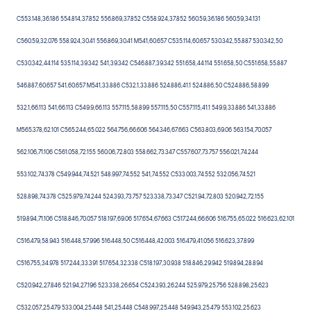
C553.148,36.186 554.814,37.852 556.869,37.852 C558.924,37.852 560.59,36.186 560.59,34.131
C560.59,32.076 558.924,30.41 556.869,30.41 M541,60.657 C535.114,60.657 530.342,55.887 530.342,50
C530.342,44.114 535.114,39.342 541,39.342 C546.887,39.342 551.658,44.114 551.658,50 C551.658,55.887
546.887,60.657 541,60.657 M541,33.886 C532.1,33.886 524.886,41.1 524.886,50 C524.886,58.899
532.1,66.113 541,66.113 C549.9,66.113 557.115,58.899 557.115,50 C557.115,41.1 549.9,33.886 541,33.886
M565.378,62.101 C565.244,65.022 564.756,66.606 564.346,67.663 C563.803,69.06 563.154,70.057
562.106,71.106 C561.058,72.155 560.06,72.803 558.662,73.347 C557.607,73.757 556.021,74.244
553.102,74.378 C549.944,74.521 548.997,74.552 541,74.552 C533.003,74.552 532.056,74.521
528.898,74.378 C525.979,74.244 524.393,73.757 523.338,73.347 C521.94,72.803 520.942,72.155
519.894,71.106 C518.846,70.057 518.197,69.06 517.654,67.663 C517.244,66.606 516.755,65.022 516.623,62.101
C516.479,58.943 516.448,57.996 516.448,50 C516.448,42.003 516.479,41.056 516.623,37.899
C516.755,34.978 517.244,33.391 517.654,32.338 C518.197,30.938 518.846,29.942 519.894,28.894
C520.942,27.846 521.94,27.196 523.338,26.654 C524.393,26.244 525.979,25.756 528.898,25.623
C532.057,25.479 533.004,25.448 541,25.448 C548.997,25.448 549.943,25.479 553.102,25.623