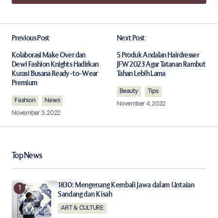
Add a comment
Previous Post
Next Post
Your email address will not be published.
Required fields are marked
*
Kolaborasi Make Over dan
5 Produk Andalan Hairdresser
Dewi Fashion Knights Hadirkan
JFW 2023 Agar Tatanan Rambut
Kurasi Busana Ready-to-Wear
Tahan Lebih Lama
Premium
Comment
*
Beauty
Tips
Fashion
News
November 4, 2022
November 3, 2022
Your Name
*
Top News
Your E-mail
*
1830: Mengenang Kembali Jawa dalam Untaian
Sandang dan Kisah
Save my name, email, and website in this browser for
the next time I comment.
ART & CULTURE