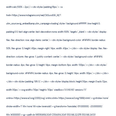
width:calc(100% – 2px);"><div style="padding:16px;"> <a
href="https://www.instagram.com/reel/CkSuvs6J8_M/?
utm_source=ig_embed&amp;utm_campaign=loading" style=" background:#FFFFFF; line-height:0;
padding:0 0; text-align:center; text-decoration:none; width:100%;" target="_blank"> <div style=" display:
flex; flex-direction: row; align-items: center;"> <div style="background-color: #F4F4F4; border-radius:
50%; flex-grow: 0; height: 40px; margin-right: 14px; width: 40px;"></div> <div style="display: flex; flex-
direction: column; flex-grow: 1; justify-content: center;"> <div style=" background-color: #F4F4F4;
border-radius: 4px; flex-grow: 0; height: 14px; margin-bottom: 6px; width: 100px;"></div> <div style="
background-color: #F4F4F4; border-radius: 4px; flex-grow: 0; height: 14px; width: 60px;"></div></div>
</div><div style="padding: 19% 0;"></div> <div style="display:block; height:50px; margin:0 auto 12px;
width:50px;"><svg width="50px" height="50px" viewBox="0 0 60 60" version="1.1"
xmlns="https://www.w3.org/2000/svg" xmlns:xlink="https://www.w3.org/1999/xlink"><g stroke="none"
stroke-width="1" fill="none" fill-rule="evenodd"><g transform="translate(-511.000000, -20.000000)"
fill="#000000"><g><path d="M556.869,30.41 C554.814,30.41 553.148,32.076 553.148,34.131