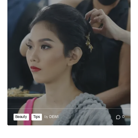
Beauty
Tips
by
DEWI
0