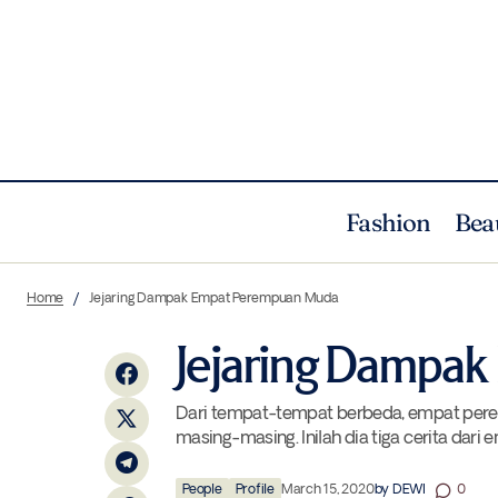
Fashion
Bea
Ay Tjoe Christine dan Indepedensi
Home
Jejaring Dampak Empat Perempuan Muda
Sebagai Seniman
Jejaring Dampa
Dari tempat-tempat berbeda, empat per
masing-masing. Inilah dia tiga cerita dar
People
Profile
March 15, 2020
by
DEWI
0