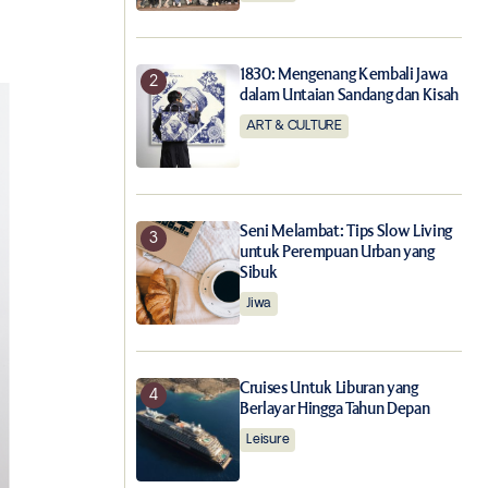
1830: Mengenang Kembali Jawa
dalam Untaian Sandang dan Kisah
ART & CULTURE
Seni Melambat: Tips Slow Living
untuk Perempuan Urban yang
Sibuk
Jiwa
Cruises Untuk Liburan yang
Berlayar Hingga Tahun Depan
Leisure