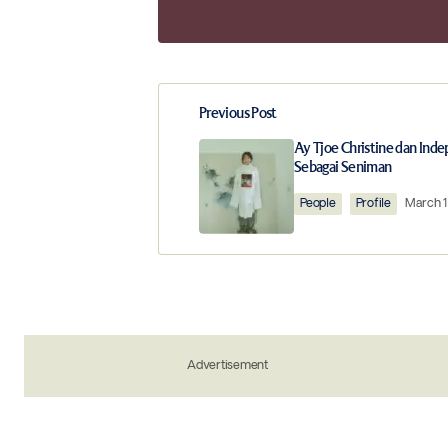
Previous Post
Your email address will not be publ
Ay Tjoe Christine dan Ind
Sebagai Seniman
Comment
*
People
Profile
March 1
Your Name
*
Advertisement
Save my name, email, and website in 
the next time I comment.
Notify me of new posts by email.