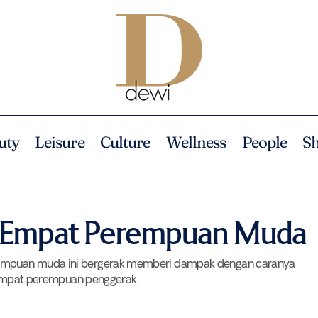
uty
Leisure
Culture
Wellness
People
S
Jejaring Dampak Empat Perempuan Muda
People
Profile
k Empat Perempuan Muda
empuan muda ini bergerak memberi dampak dengan caranya
i empat perempuan penggerak.