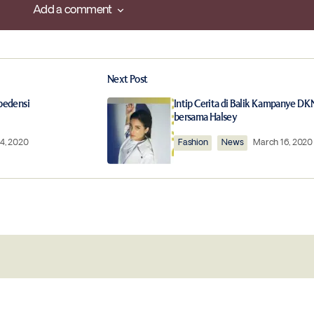
Add a comment
Add a comment
Next Post
ished.
Required fields are marked
*
epedensi
Intip Cerita di Balik Kampanye D
bersama Halsey
4, 2020
Fashion
News
March 16, 2020
Your E-mail
*
this browser for
Notify me of follow-up comments by 