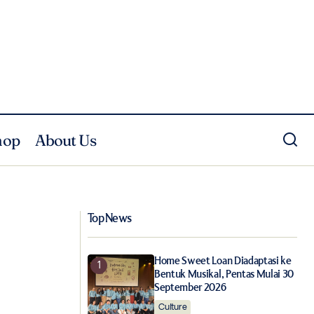
hop
About Us
Intip Cerita di Balik Kampanye DKNY
bersama Halsey
Top News
Home Sweet Loan Diadaptasi ke
Bentuk Musikal, Pentas Mulai 30
September 2026
Culture