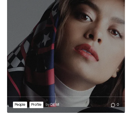
People
Profile
by
DEWI
0