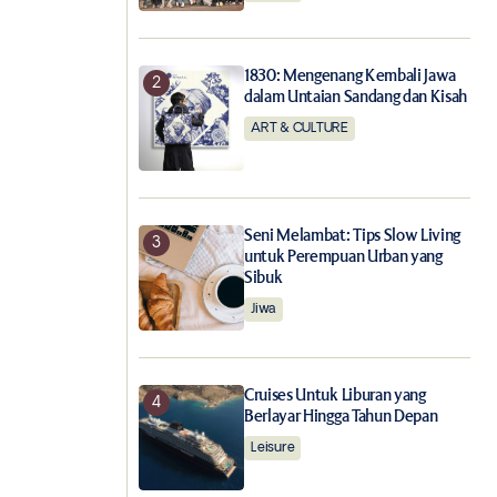
1830: Mengenang Kembali Jawa
dalam Untaian Sandang dan Kisah
ART & CULTURE
Seni Melambat: Tips Slow Living
untuk Perempuan Urban yang
Sibuk
Jiwa
m
Cruises Untuk Liburan yang
Berlayar Hingga Tahun Depan
Leisure