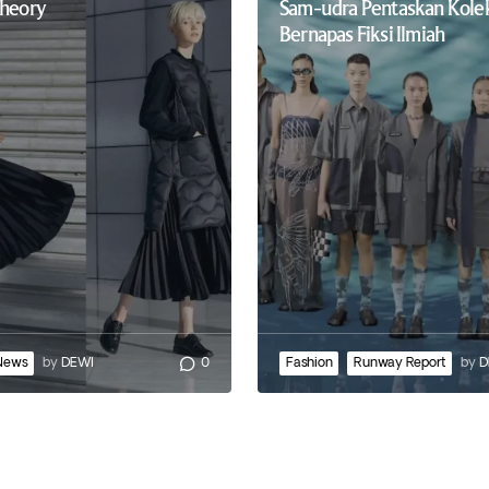
Theory
Sam-udra Pentaskan Kole
Bernapas Fiksi Ilmiah
News
by
DEWI
0
Fashion
Runway Report
by
D