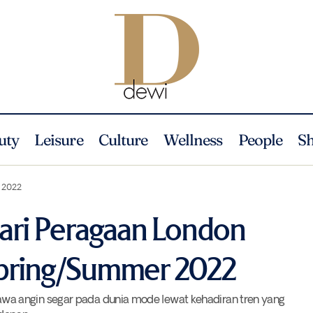
uty
Leisure
Culture
Wellness
People
S
5 Bocoran Tren dari Peragaan London Fashion Week Sprin
way Report
r 2022
dari Peragaan London
pring/Summer 2022
a angin segar pada dunia mode lewat kehadiran tren yang