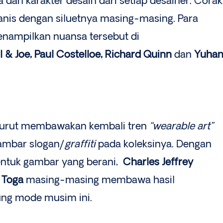
dan karakter desain dari setiap desainer. Corak
nis dengan siluetnya masing-masing. Para
menampilkan nuansa tersebut di
l & Joe, Paul Costelloe, Richard Quinn
dan
Yuha
 turut membawakan kembali tren
“wearable art”
ambar slogan/
graffiti
pada koleksinya. Dengan
ntuk gambar yang berani,
Charles Jeffrey
n
Toga
masing-masing membawa hasil
ng mode musim ini.