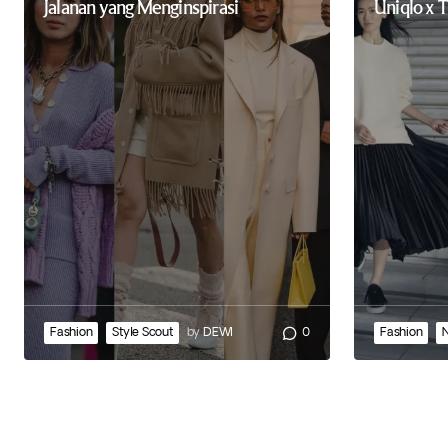
Jalanan yang Menginspirasi
Uniqlo x 
Fashion
Style Scout
by
DEWI
0
Fashion