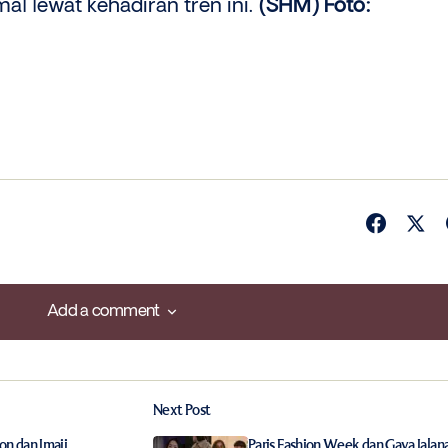
al lewat kehadiran tren ini.
(SHM) Foto:
Add a comment
Add a comment
Next Post
ished.
Required fields are marked
*
on dan Imaji
Paris Fashion Week dan Gaya Jalan