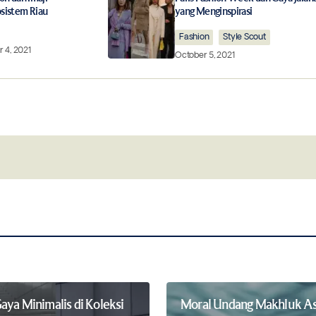
osistem Riau
yang Menginspirasi
Fashion
Style Scout
 4, 2021
October 5, 2021
Your E-mail
*
this browser for
Notify me of follow-up comments by 
aya Minimalis di Koleksi
Moral Undang Makhluk Asi