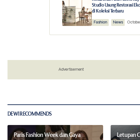
Studio Usung Restorasi Ek
di Koleksi Terbaru
Comment
*
Fashion
News
October
Your Name
*
Save my name, email, and website in 
Advertisement
the next time I comment.
Notify me of new posts by email.
Submit Comment
DEWI RECOMMENDS
Paris Fashion Week dan Gaya
Letupan G