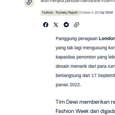
akan menjadi panduan berbusana musim 
Fashion
Runway Report
October 4, 2021
by
DEWI
Panggung peragaan
London
yang tak lagi mengusung kon
kapasitas penonton yang lebi
desain menarik dari para r
berlangsung dari 17 Septemb
panas 2022.
Tim Dewi memberikan re
Fashion Week dan digad