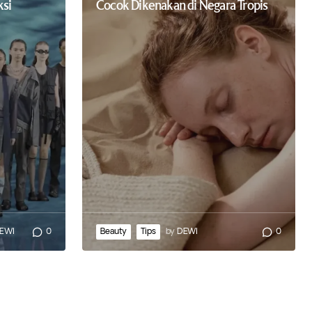
ksi
Cocok Dikenakan di Negara Tropis
EWI
0
Beauty
Tips
by
DEWI
0