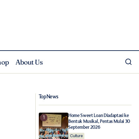
hop
About Us
Paris Fashion Week dan Gaya Jalanan
g/Summer 2022
yang Menginspirasi
Top News
Home Sweet Loan Diadaptasi ke
Bentuk Musikal, Pentas Mulai 30
September 2026
Culture