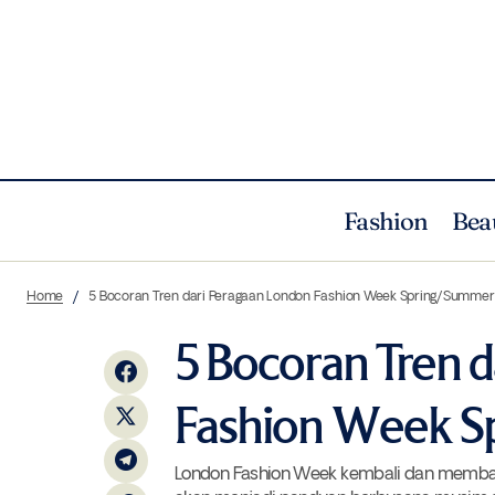
Fashion
Bea
Kolaborasi Asia Pacific Rayon dan Imaji
Studio Usung Restorasi Ekosistem Riau di
Fashion
Run
Home
5 Bocoran Tren dari Peragaan London Fashion Week Spring/Summe
Koleksi Terbaru
5 Bocoran Tren 
Fashion Week S
London Fashion Week kembali dan membaw