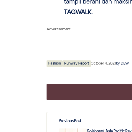
tampil berani dan maksim
TAGWALK.
Advertisement
Fashion
Runway Report
October 4, 2021
by
DEWI
Previous Post
Your email address will not be publ
Kolaborasi Asia Pacific Ray