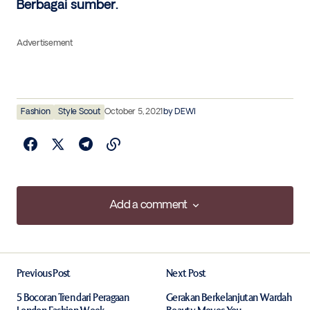
Berbagai sumber.
Advertisement
Fashion
Style Scout
October 5, 2021
by
DEWI
Add a comment
Add a comment
Previous Post
Next Post
Your email address will not be published.
Required fields are marked
*
5 Bocoran Tren dari Peragaan
Gerakan Berkelanjutan Wardah