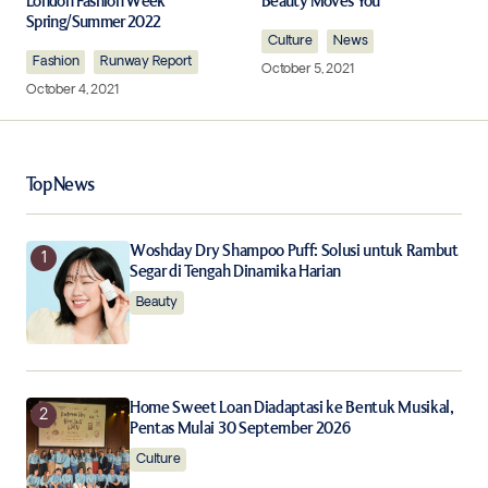
London Fashion Week
Beauty Moves You
Spring/Summer 2022
Comment
*
Culture
News
Fashion
Runway Report
October 5, 2021
October 4, 2021
Your Name
*
Top News
Your E-mail
*
Woshday Dry Shampoo Puff: Solusi untuk Rambut
Segar di Tengah Dinamika Harian
Beauty
Save my name, email, and website in this browser for
the next time I comment.
Notify me of follow-up comments by email.
Home Sweet Loan Diadaptasi ke Bentuk Musikal,
Pentas Mulai 30 September 2026
Notify me of new posts by email.
Culture