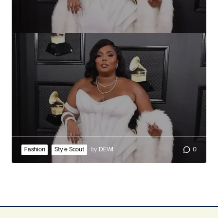
Fashion
Style Scout
by
DEWI
0