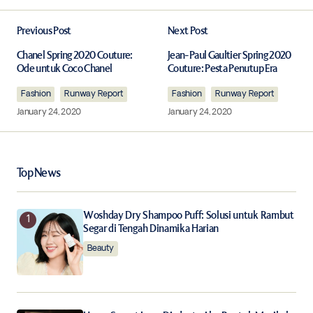
Previous Post
Next Post
Your email address will not be published.
Required fields are marked
*
Chanel Spring 2020 Couture:
Jean-Paul Gaultier Spring 2020
Ode untuk Coco Chanel
Couture: Pesta Penutup Era
Fashion
Comment
Runway Report
*
Fashion
Runway Report
January 24, 2020
January 24, 2020
Top News
Your Name
*
Woshday Dry Shampoo Puff: Solusi untuk Rambut
Your E-mail
*
Segar di Tengah Dinamika Harian
Beauty
Save my name, email, and website in this browser for
the next time I comment.