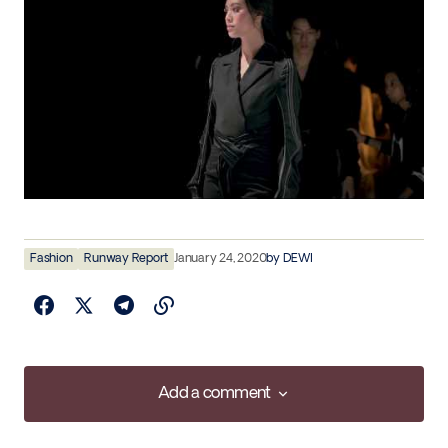
Fashion
Runway Report
January 24, 2020
by
DEWI
Add a comment
Add a comment