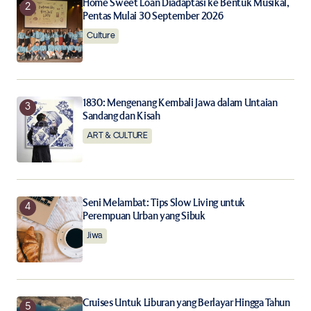
Notify me of follow-up comments by email.
Home Sweet Loan Diadaptasi ke Bentuk Musikal,
Pentas Mulai 30 September 2026
Culture
Notify me of new posts by email.
Submit Comment
1830: Mengenang Kembali Jawa dalam Untaian
Sandang dan Kisah
ART & CULTURE
Seni Melambat: Tips Slow Living untuk
Perempuan Urban yang Sibuk
Jiwa
Cruises Untuk Liburan yang Berlayar Hingga Tahun