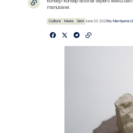
konsep-konsep abstrak seperti waktu dan p
manusiawi.
Culture
News
Seni
June 20, 2026
by
Mardyana U