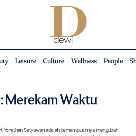
uty
Leisure
Culture
Wellness
People
S
Albert Yonathan: Merekam Waktu Melalui Kerami
Culture
News
Seni
n: Merekam Waktu
lbert Yonathan Setyawan adalah kemampuannya mengubah