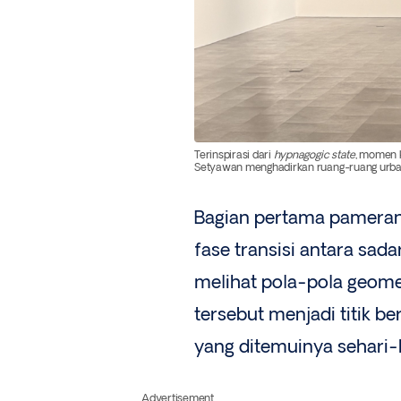
Terinspirasi dari
hypnagogic state
, momen k
Setyawan menghadirkan ruang-ruang urban y
Bagian pertama pameran
fase transisi antara sada
melihat pola-pola geome
tersebut menjadi titik b
yang ditemuinya sehari-h
Advertisement