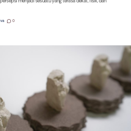
ersepsi menjadi sesuatu yang terasa dekat, fisik, dan
lva
0