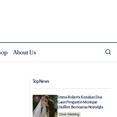
hop
About Us
ArtScience: 9 Film Pilihan di Sustainable
k
Futures Film Festival 2026, dari
Dokumenter hingga Animasi
Top News
Emma Roberts Kenakan Dua
Gaun Pengantin Monique
Lhuillier Bernuansa Nostalgia
Dewi Wedding