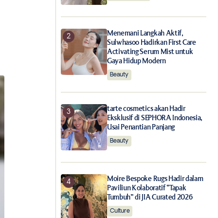
Menemani Langkah Aktif,
Sulwhasoo Hadirkan First Care
Activating Serum Mist untuk
Gaya Hidup Modern
Beauty
tarte cosmetics akan Hadir
Eksklusif di SEPHORA Indonesia,
Usai Penantian Panjang
Beauty
Moire Bespoke Rugs Hadir dalam
Paviliun Kolaboratif “Tapak
Tumbuh” di JIA Curated 2026
Culture